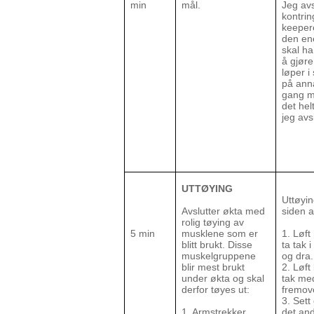
min
mål.
Jeg avs
kontrin
keepere
den ene
skal ha
å gjøre
løper i
på ann
gang må
det helt
jeg avs
UTTØYING
Uttøyi
Avslutter økta med
siden 
rolig tøying av
5 min
musklene som er
1. Løf
blitt brukt. Disse
ta tak
muskelgruppene
og dra.
blir mest brukt
2. Løft
under økta og skal
tak me
derfor tøyes ut:
fremov
3. Sett
1. Armstrekker
det and