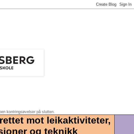
oen kontringsøvelser på slutten.
ettet mot leikaktiviteter,
asjoner og teknikk