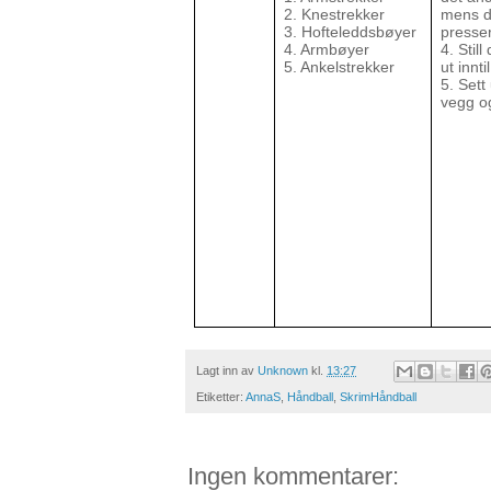
2. Knestrekker
mens du
3. Hofteleddsbøyer
presser
4. Armbøyer
4. Stil
5. Ankelstrekker
ut innt
5. Sett
vegg o
Lagt inn av
Unknown
kl.
13:27
Etiketter:
AnnaS
,
Håndball
,
SkrimHåndball
Ingen kommentarer: