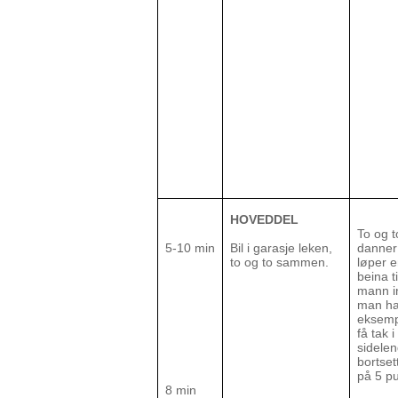
HOVEDDEL
To og 
5-10 min
Bil i garasje leken,
danner 
to og to sammen.
løper e
beina t
mann in
man ha 
eksemp
få tak 
sidelen
bortset
på 5 p
8 min