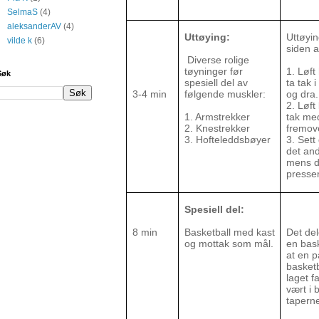
SelmaS
(4)
aleksanderAV
(4)
Uttøying:
Uttøyi
vilde k
(6)
siden 
Diverse rolige
tøyninger før
1. Løf
Søk
spesiell del av
ta tak
3-4 min
følgende muskler:
og dra.
2. Løft
1. Armstrekker
tak me
2. Knestrekker
fremov
3. Hofteleddsbøyer
3. Sett
det and
mens du
presser
Spesiell del:
8 min
Basketball med kast
Det del
og mottak som mål.
en bas
at en p
basket
laget f
vært i b
tapern