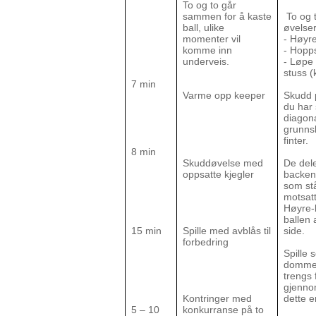
To og to går
sammen for å kaste
To og t
ball, ulike
øvelse
momenter vil
- Høyr
komme inn
- Hopp
underveis.
- Løpe
stuss (
7 min
Varme opp keeper
Skudd p
du har 
diagona
grunns
finter.
8 min
Skuddøvelse med
De dele
oppsatte kjegler
backene
som stå
motsatt
Høyre-b
ballen 
15 min
Spille med avblås til
side.
forbedring
Spille 
dommere
trengs 
gjennom
Kontringer med
dette er
5 – 10
konkurranse på to