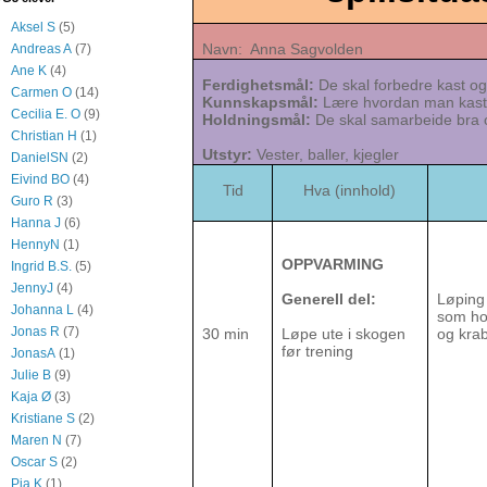
Aksel S
(5)
Navn: Anna Sagvolden D
Andreas A
(7)
Ane K
(4)
Ferdighetsmål:
De skal forbedre kast og
Carmen O
(14)
Kunnskapsmål:
Lære hvordan man kaster 
Cecilia E. O
(9)
Holdningsmål:
De skal samarbeide bra 
Christian H
(1)
Utstyr:
Vester, baller, kjegler
DanielSN
(2)
Eivind BO
(4)
Tid
Hva (innhold)
Hvord
Guro R
(3)
Hanna J
(6)
HennyN
(1)
OPPVARMING
Ingrid B.S.
(5)
JennyJ
(4)
Generell del:
Løping 
Johanna L
(4)
som hop
Jonas R
(7)
30 min
Løpe ute i skogen
og kra
før trening
JonasA
(1)
Julie B
(9)
Kaja Ø
(3)
Kristiane S
(2)
Maren N
(7)
Oscar S
(2)
Pia K
(1)