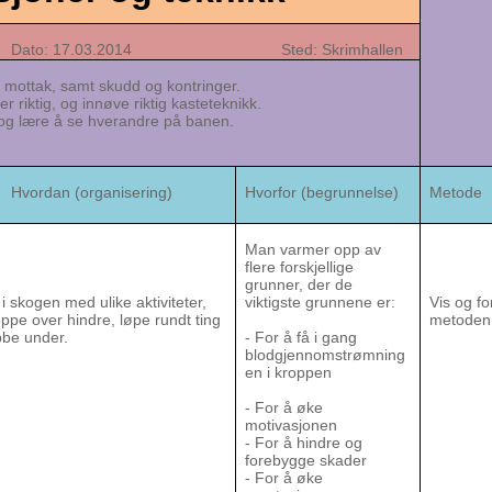
ato: 17.03.2014 Sted: Skrimhallen
 mottak, samt skudd og kontringer.
riktig, og innøve riktig kasteteknikk.
og lære å se hverandre på banen.
an (organisering)
Hvorfor (begrunnelse)
Metode
Man varmer opp av
flere forskjellige
grunner, der de
i skogen med ulike aktiviteter,
viktigste grunnene er:
Vis og fo
pe over hindre, løpe rundt ting
metoden
bbe under.
- For å få i gang
blodgjennomstrømning
en i kroppen
- For å øke
motivasjonen
- For å hindre og
forebygge skader
- For å øke