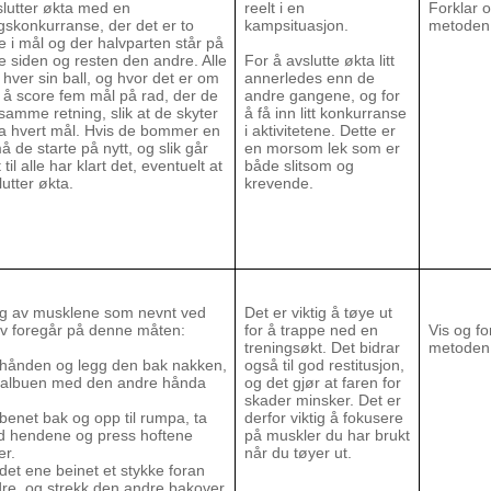
lutter økta med en
reelt i en
Forklar o
gskonkurranse, der det er to
kampsituasjon.
metoden
 i mål og der halvparten står på
 siden og resten den andre. Alle
For å avslutte økta litt
 hver sin ball, og hvor det er om
annerledes enn de
 å score fem mål på rad, der de
andre gangene, og for
 samme retning, slik at de skyter
å få inn litt konkurranse
a hvert mål. Hvis de bommer en
i aktivitetene. Dette er
 de starte på nytt, og slik går
en morsom lek som er
 til alle har klart det, eventuelt at
både slitsom og
lutter økta.
krevende.
ng av musklene som nevnt ved
Det er viktig å tøye ut
av foregår på denne måten:
for å trappe ned en
Vis og fo
treningsøkt. Det bidrar
metoden
t hånden og legg den bak nakken,
også til god restitusjon,
 i albuen med den andre hånda
og det gjør at faren for
skader minsker. Det er
 benet bak og opp til rumpa, ta
derfor viktig å fokusere
d hendene og press hoftene
på muskler du har brukt
er.
når du tøyer ut.
 det ene beinet et stykke foran
re, og strekk den andre bakover