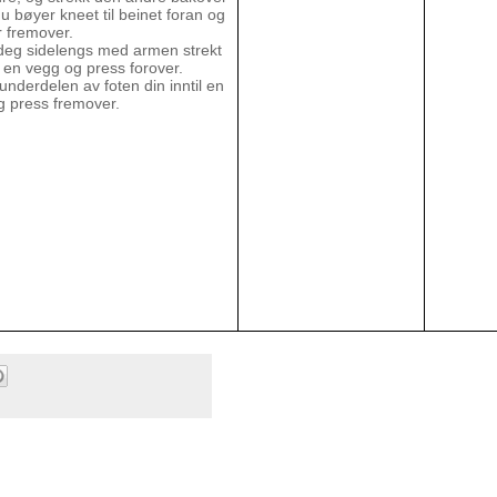
 bøyer kneet til beinet foran og
 fremover.
l deg sidelengs med armen strekt
il en vegg og press forover.
 underdelen av foten din inntil en
g press fremover.