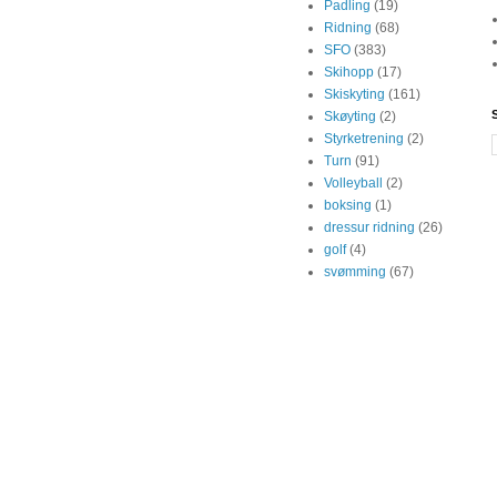
Padling
(19)
Ridning
(68)
SFO
(383)
Skihopp
(17)
Skiskyting
(161)
Skøyting
(2)
Styrketrening
(2)
Turn
(91)
Volleyball
(2)
boksing
(1)
dressur ridning
(26)
golf
(4)
svømming
(67)