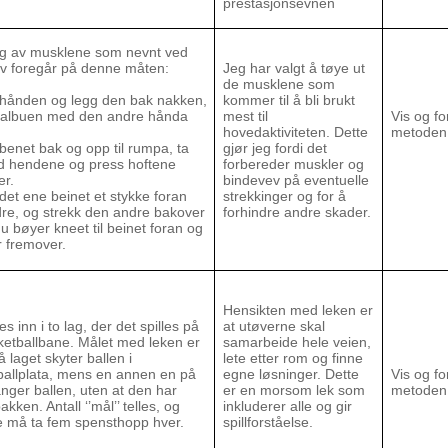
prestasjonsevnen
ng av musklene som nevnt ved
av foregår på denne måten:
Jeg har valgt å tøye ut
de musklene som
t hånden og legg den bak nakken,
kommer til å bli brukt
 i albuen med den andre hånda
mest til
Vis og fo
hovedaktiviteten. Dette
metoden
 benet bak og opp til rumpa, ta
gjør jeg fordi det
d hendene og press hoftene
forbereder muskler og
er.
bindevev på eventuelle
 det ene beinet et stykke foran
strekkinger og for å
re, og strekk den andre bakover
forhindre andre skader.
 bøyer kneet til beinet foran og
 fremover.
Hensikten med leken er
es inn i to lag, der det spilles på
at utøverne skal
ketballbane. Målet med leken er
samarbeide hele veien,
å laget skyter ballen i
lete etter rom og finne
ballplata, mens en annen en på
egne løsninger. Dette
Vis og fo
anger ballen, uten at den har
er en morsom lek som
metoden
akken. Antall ‘’mål’’ telles, og
inkluderer alle og gir
e må ta fem spensthopp hver.
spillforståelse.