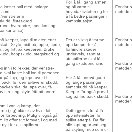
For å få i gang armen
o kaster ball med innlagte
og bli varm til
Forklar o
r som:
hovedaktiviteten og for
metoden
e/venstre arm
å få bedre pasninger i
skudd, finteskudd
kampsituasjon.
 rundt hverandre, med kast og
konkurranse)
å keeper, løpe til midten etter
Det er viktig å varme
Forklar o
skutt. Skyte midt på, oppe, nede,
opp keeper for å
metoden
lt og fritt på keeperen. Bruke
forhindre skader
kudd, hoppskudd, stegskudd og
underveis, samt at
utespillerne skal få i
gang skuddene sine.
Forklar o
s inn i to rekker, der venstre-
metoden
 skal kaste ball inn til personen
r på linja, og løpe over til
For å få innøvd gode
 back, før den avleverer skudd.
og lange pasninger,
acken skal da løpe over, få
samt skudd på keeper.
av strek og skyte fritt på andre
Keeper får også prøvd
seg på frie back-skudd.
Forklar o
metoden
som i vanlig kamp, der
n (jeg) blåser av hvis det
Dette gjøres for å få
for forbedring. Mulig vi også går
opp intensiteten før
 litt offensivt forsvar, i og med
spillet etterpå. Da får
 nytt for alle spillerne.
alle løpt og prøvd seg
på skyting, noe som er