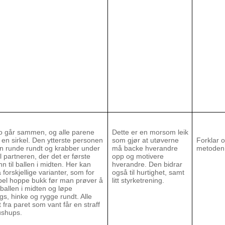
to går sammen, og alle parene
Dette er en morsom leik
en sirkel. Den ytterste personen
som gjør at utøverne
Forklar o
n runde rundt og krabber under
må backe hverandre
metoden
il partneren, der det er første
opp og motivere
n til ballen i midten. Her kan
hverandre. Den bidrar
forskjellige varianter, som for
også til hurtighet, samt
el hoppe bukk før man prøver å
litt styrketrening.
i ballen i midten og løpe
gs, hinke og rygge rundt. Alle
t fra paret som vant får en straff
ushups.