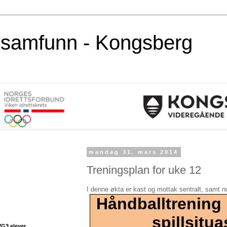
alsamfunn - Kongsberg
mandag 31. mars 2014
Treningsplan for uke 12
I denne økta er kast og mottak sentralt, samt n
Håndballtrening r
spillsitu
VG3 elever