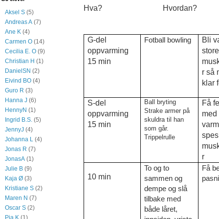
Hva? Hvordan?
Aksel S
(5)
Andreas A
(7)
Ane K
(4)
G-del
Fotball bowling
Bli v
Carmen O
(14)
oppvarming
stor
Cecilia E. O
(9)
15 min
musk
Christian H
(1)
DanielSN
(2)
r så 
Eivind BO
(4)
klar 
Guro R
(3)
Hanna J
(6)
Ball bryting
S-del
Få f
HennyN
(1)
Strake armer på
oppvarming
med 
skuldra til han
Ingrid B.S.
(5)
15 min
varm
som går.
JennyJ
(4)
spes
Trippelrulle
Johanna L
(4)
musk
Jonas R
(7)
r
JonasA
(1)
To og to
Få b
Julie B
(9)
10 min
sammen og
pasn
Kaja Ø
(3)
dempe og slå
Kristiane S
(2)
Maren N
(7)
tilbake med
Oscar S
(2)
både låret,
Pia K
(1)