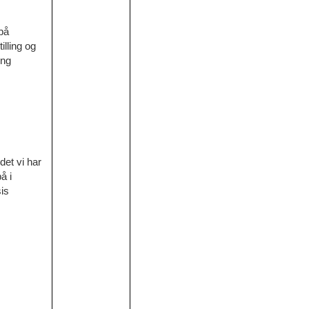
på
illing og
ing
 det vi har
å i
is