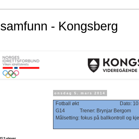
alsamfunn - Kongsberg
onsdag 5. mars 2014
Fotball økt Dato: 10.
G14 Trener: Brynjar Ber
Målsetting: fokus på ballkontroll og 
VG3 elever