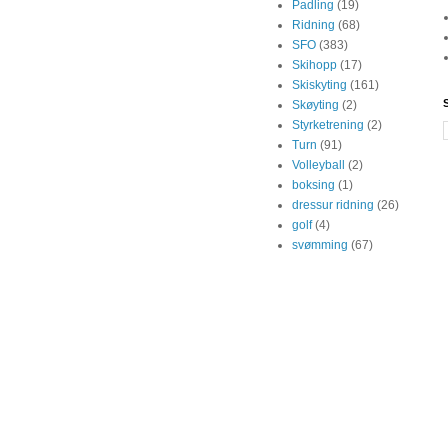
Padling
(19)
Ridning
(68)
SFO
(383)
Skihopp
(17)
Skiskyting
(161)
Skøyting
(2)
Styrketrening
(2)
Turn
(91)
Volleyball
(2)
boksing
(1)
dressur ridning
(26)
golf
(4)
svømming
(67)