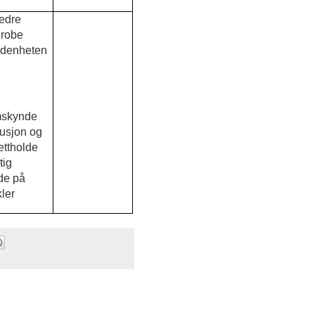
edre
robe
ldenheten
mskynde
tusjon og
ettholde
tig
de på
ler