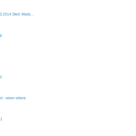
03.2014 Sted: Mads...
ng
03
 - veien videre
11