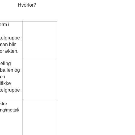
 Hvorfor?
arm i
e
elgruppe
man blir
for økten.
eeling
ballen og
e i
ifikke
elgruppe
edre
ing/mottak