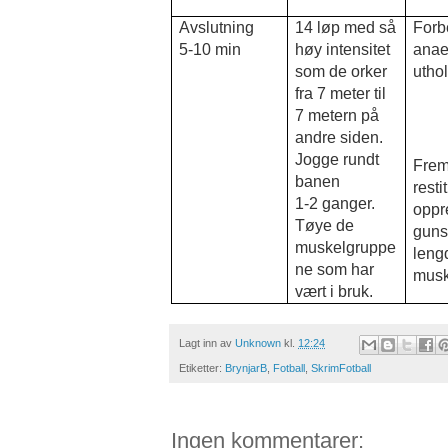
Avslutning
14 løp med så
Forb
5-10 min
høy intensitet
anae
som de orker
utho
fra 7 meter til
7 metern på
andre siden.
Jogge rundt
Fre
banen
resti
1-2 ganger.
oppr
Tøye de
guns
muskelgruppe
leng
ne som har
musk
vært i bruk.
Lagt inn av
Unknown
kl.
12:24
Etiketter:
BrynjarB
,
Fotball
,
SkrimFotball
Ingen kommentarer: