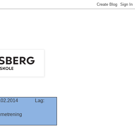
02.2014 Lag:
gom
kjernetrening