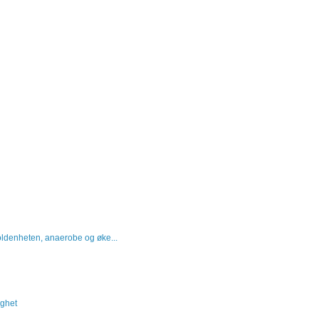
ldenheten, anaerobe og øke...
ighet