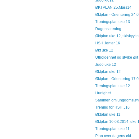
Judo kidsa
ØKTPLAN 25.Mars14
Øktplan - Orientering 24.
Treningsplan uke 13
Dagens trening
Øktplan uke 12, skiskyyti
HSH Jenter 16
Økt uke 12
Utholdenhet og styrke økt
Judo uke 12
Øktplan uke 12
Øktplan - Orientering 17.
Treningsplan uke 12
Hurtighet
Sammen om ungdomsløftet
Trening for HSH J16
Øktplan uke 11
Øktplan 10.03.2014, uke 
Treningsplan uke 11
Plan over dagens økt