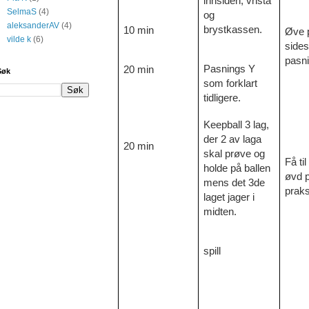
innsiden, vrista
SelmaS
(4)
og
aleksanderAV
(4)
brystkassen.
10 min
Øve 
vilde k
(6)
sidest
pasn
Pasnings Y
20 min
Søk
som forklart
tidligere.
Keepball 3 lag,
der 2 av laga
20 min
skal prøve og
Få til
holde på ballen
øvd p
mens det 3de
praks
laget jager i
midten.
spill