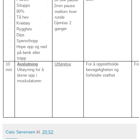
·
Situpps
·
2min pause
·
90%
mellom hver
·
Tå hev
runde
·
Gjentas 2
·
Knebøy
ganger
·
Rygghev
·
Dips
·
Spensthopp
·
Hope opp og ned
på benk eller
trapp
10
Avslutning
Utførelse
For å opprettholde
Fo
min
Uttøyning for å
bevegeligheten og
løsne opp i
forhindre stølhet
muskulaturen
Cato Sørensen
kl.
20:52