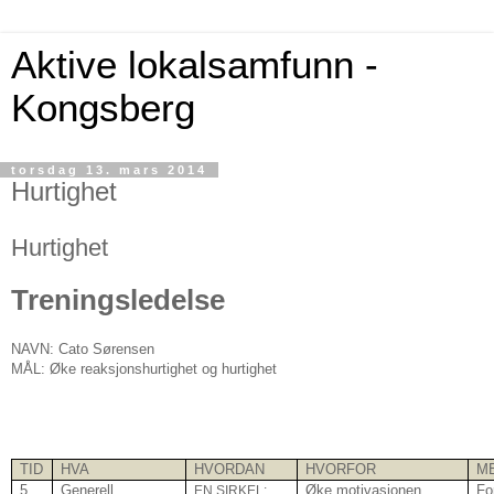
Aktive lokalsamfunn -
Kongsberg
torsdag 13. mars 2014
Hurtighet
Hurtighet
Treningsledelse
NAVN: Cato Sørensen
MÅL: Øke reaksjonshurtighet og hurtighet
TID
HVA
HVORDAN
HVORFOR
M
5
Generell
Øke motivasjonen
Fo
EN SIRKEL: