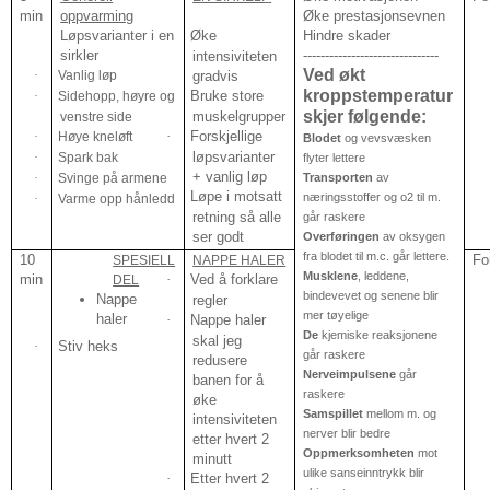
min
oppvarming
Øke prestasjonsevnen
Løpsvarianter i en
·
Øke
Hindre skader
sirkler
-------------------------------
intensiviteten
Ved økt
·
Vanlig løp
gradvis
kroppstemperatur
·
Bruke store
·
Sidehopp, høyre og
skjer følgende:
muskelgrupper
venstre side
·
Forskjellige
·
Høye kneløft
Blodet
og vevsvæsken
løpsvarianter
·
Spark bak
flyter lettere
+ vanlig løp
·
Svinge på armene
Transporten
av
·
Løpe i motsatt
næringsstoffer og o2 til m.
·
Varme opp hånledd
retning så alle
går raskere
ser godt
Overføringen
av oksygen
fra blodet til m.c. går lettere.
10
Fo
SPESIELL
NAPPE HALER
Musklene
, leddene,
min
·
Ved å forklare
DEL
bindevevet og senene blir
Nappe
regler
mer tøyelige
haler
·
Nappe haler
De
kjemiske reaksjonene
skal jeg
·
Stiv heks
går raskere
redusere
Nerveimpulsene
går
banen for å
raskere
øke
Samspillet
mellom m. og
intensiviteten
nerver blir bedre
etter hvert 2
Oppmerksomheten
mot
minutt
ulike sanseinntrykk blir
·
Etter hvert 2