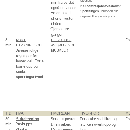
skjerpet
min kåres det
Konsentrasjonsevnen
øker
også en vinner
Spenningen
i kroppen blir
·
Ha en hale i
regulert til et gunstig nivå
shorts, resten
i hånd
·
Gjentas tre
ganger
8
Fo
KORT
UTTØYNING
min
UTØYNINGSDEL
AV FØLGENDE
·
Diverse rolige
MUSKLER
tøyninger før
hoved del. Før å
løsne opp og
senke
spenningsnivået.
TID
HVA
HVORDAN
HVORFOR
M
30
Sirkeltrening
·
Sette ut poster
·
For å øke stabilitet og
Fo
min
·
Pushupps
·
1 min arbeid
styrke i overkropp og
·
Planke
bein
·
30 sek pause