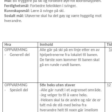
Mål:
Bli tryggere på ski og forbedre øye-fot koordinasjonen.
Ferdighetsmål
: Forbedre teknikken i svinger.
Kunnskapsmål:
Lære å svinge på ski.
Sosialt mål:
Utøverne skal ha det gøy og være hyggelig mot
hverandre.
Hva
Innhold
Ti
1
OPPVARMING
Alle går på ski på en linje etter en av
-
Generell del
hjelpetrenerne fra lokalet til banen.
De første som kommer til banen skal
gå en runde rundt banen.
OPPVARMING
Stiv heks uten staver
12
-
Spesiell del
-Alle går rundt i et avgrenset område.
-Jeg velger to til å være heks.
-Heksen skal ta de andre og når de er
tatt må de stå med beina fra
hverandre helt til noen går imellom