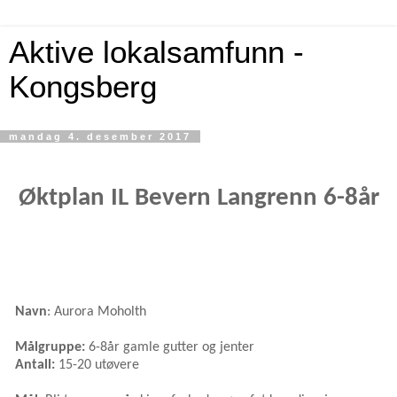
Aktive lokalsamfunn -
Kongsberg
mandag 4. desember 2017
Øktplan IL Bevern Langrenn 6-8år
Navn
: Aurora Moholth
Målgruppe:
6-8år gamle gutter og jenter
Antall:
15-20 utøvere