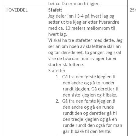
beina. Da er man fri igjen.
HOVEDDEL
Stafett
25
Jeg deler inn i 3-4 på hvert lag og
setter ut tre kjegler etter hverandre
med ca. 10 meters mellomrom til
hvert lag.
Vi skal ha tre stafetter med dette. Jeg
ser an om noen av stafettene slår an
og tar den/de evt. to ganger. Jeg skal
vise de hvordan man svinger før vi
starter stafettene.
Stafetter
1.
Gå fra den første kjeglen til
den andre og gå to runder
rundt kjeglen. Gå deretter til
den siste kjeglen og tilbake.
2.
Gå fra den første kjeglen til
den andre og gå en runde
rundt den og deretter gå til
den tredje kjeglen og gå en
runde rundt den også før man
går tilbake til den første.