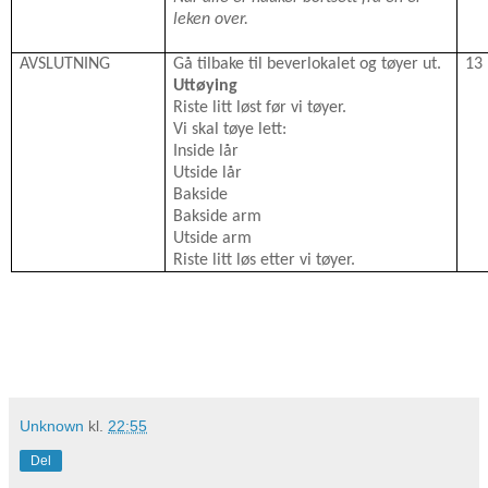
leken over.
AVSLUTNING
Gå tilbake til beverlokalet og tøyer ut.
13
Uttøying
Riste litt løst før vi tøyer.
Vi skal tøye lett:
Inside lår
Utside lår
Bakside
Bakside arm
Utside arm
Riste litt løs etter vi tøyer.
Unknown
kl.
22:55
Del