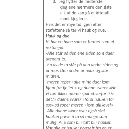
3.
Jeg flytter de midterste
kjeglene nærmere den siste
slik at de kan gå et åttetall
rundt kjeglene.
Hvis det er mye tid igjen etter
stafettene så tar vi hauk og due.
Hauk og due
Vi har en bane som er formet som et
rektangel.
-Alle står på den ene siden som duer,
utenom to.
-En av de to står på den andre siden og
er mor. Den andre er hauk og står i
midten.
-moren roper «alle mine duer kom
hjem fra fjellet.» og duene svarer «Nei
vi tørr ikke» moren spør «hvorfor ikke
det?» duene svarer «fordi hauken tar
oss» så roper moren «kom allikevel»
-Alle duene løper over også skal
hauken prøve å ta så mange som
mulig. Alle som blir tatt blir hauker.
Når alle er hauker bortsett fra en er