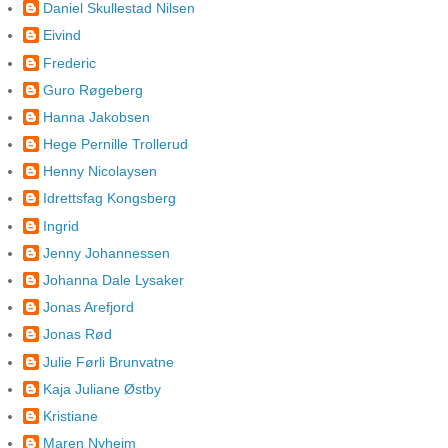
Daniel Skullestad Nilsen
Eivind
Frederic
Guro Røgeberg
Hanna Jakobsen
Hege Pernille Trollerud
Henny Nicolaysen
Idrettsfag Kongsberg
Ingrid
Jenny Johannessen
Johanna Dale Lysaker
Jonas Arefjord
Jonas Rød
Julie Førli Brunvatne
Kaja Juliane Østby
Kristiane
Maren Nyheim