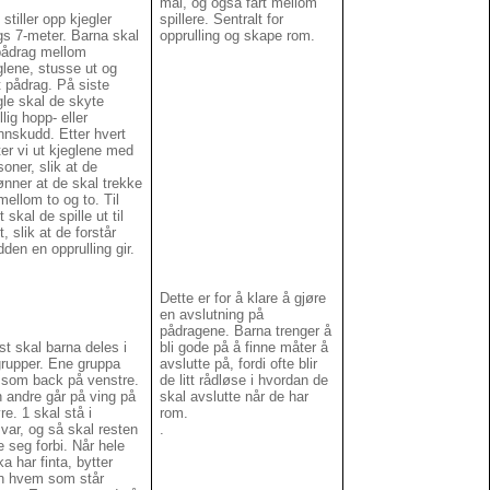
mål, og også fart mellom
 stiller opp kjegler
spillere. Sentralt for
gs 7-meter. Barna skal
opprulling og skape rom.
pådrag mellom
glene, stusse ut og
t pådrag. På siste
gle skal de skyte
illig hopp- eller
nnskudd. Etter hvert
ter vi ut kjeglene med
soner, slik at de
ønner at de skal trekke
mellom to og to. Til
t skal de spille ut til
t, slik at de forstår
dden en opprulling gir.
Dette er for å klare å gjøre
en avslutning på
pådragene. Barna trenger å
st skal barna deles i
bli gode på å finne måter å
grupper. Ene gruppa
avslutte på, fordi ofte blir
 som back på venstre.
de litt rådløse i hvordan de
 andre går på ving på
skal avslutte når de har
re. 1 skal stå i
rom.
svar, og så skal resten
.
te seg forbi. Når hele
ka har finta, bytter
 hvem som står