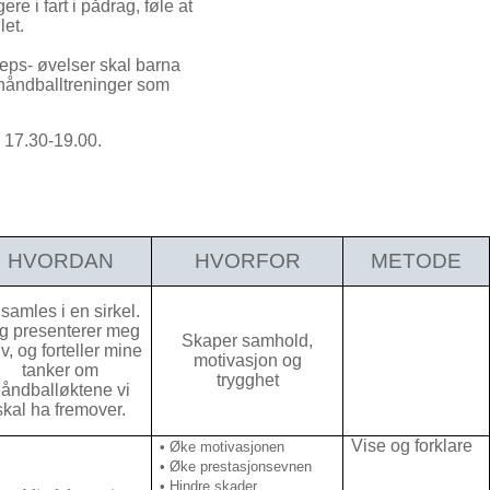
 i fart i pådrag, føle at
let.
s- øvelser skal barna
e håndballtreninger som
 17.30-19.00.
HVORDAN
HVORFOR
METODE
 samles i en sirkel.
g presenterer meg
Skaper samhold,
v, og forteller mine
motivasjon og
tanker om
trygghet
åndballøktene vi
skal ha fremover.
Vise og forklare
• Øke motivasjonen
• Øke prestasjonsevnen
• Hindre skader