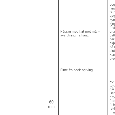
Jeg
lan
ta 
kje
nyt
kje
friv
Pådrag med fart mot mål –
gru
avslutning fra kant.
byt
per
skj
på 
slut
kan
bre
Finte fra back og ving.
Før
to 
går
Den
høy
for
60
fin
min
rek
man