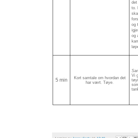
det
to.
ska
for
og 
igj
og 
kam
løp
Sam
Vi 
Kort samtale om hvordan det
5 min
tøy
har vært. Tøye.
som
tan