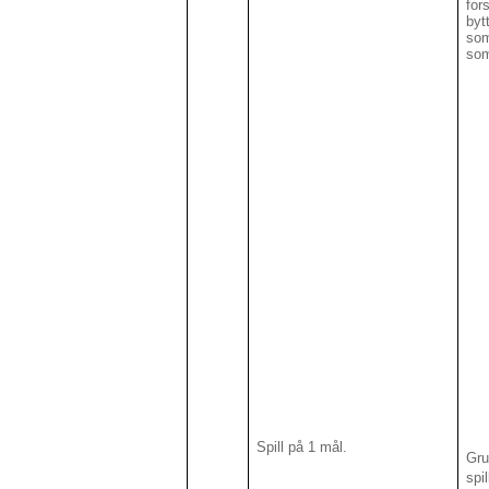
for
byt
som
som
Spill på 1 mål.
Gru
spil