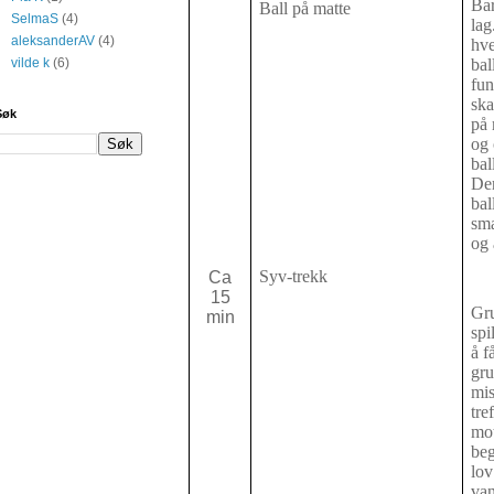
Bar
Ball på matte
SelmaS
(4)
lag
aleksanderAV
(4)
hve
vilde k
(6)
ball
fun
ska
Søk
på 
og 
bal
Der
bal
sma
og 
Syv-trekk
Ca
15
Gru
min
spi
å f
gr
mis
tre
mot
beg
lov
van