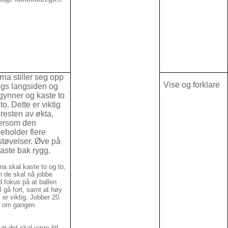
rna stiller seg opp
Vise og forklare
ngs langsiden og
gynner og kaste to
to. Dette er viktig
 resten av økta,
tersom den
eholder flere
støvelser. Øve på
kaste bak rygg.
na skal kaste to og to,
 de skal nå jobbe
 fokus på at ballen
l gå fort, samt at høy
 er viktig. Jobber 20
 om gangen.
 at det skal være litt