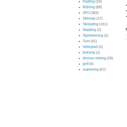
Padling
(19)
Ridning
(68)
SFO
(383)
Skihopp
(17)
Skiskyting
(161)
Skøyting
(2)
Styrketrening
(2)
Turn
(91)
Volleyball
(2)
boksing
(1)
dressur ridning
(26)
golf
(4)
svømming
(67)