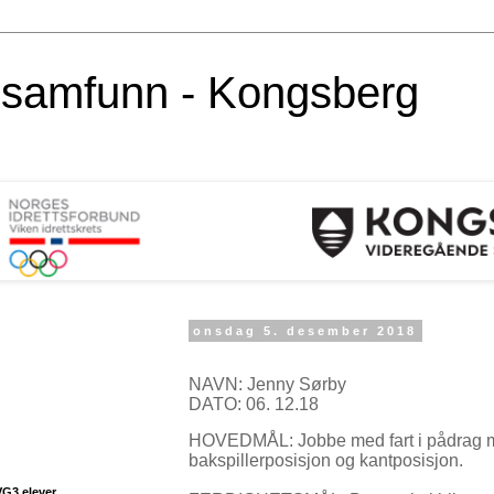
alsamfunn - Kongsberg
onsdag 5. desember 2018
NAVN: Jenny Sørby
DATO: 06. 12.18
HOVEDMÅL: Jobbe med fart i pådrag mel
bakspillerposisjon og kantposisjon.
VG3 elever