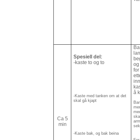
Ba
la
Spesiell del:
be
-kaste to og to
og 
for
et
inn
ka
å 
-Kaste med tanken om at det
skal gå kjapt
Bar
men
med
ska
Ca 5
arm
min
sek
-Kaste bak, og bak beina
For