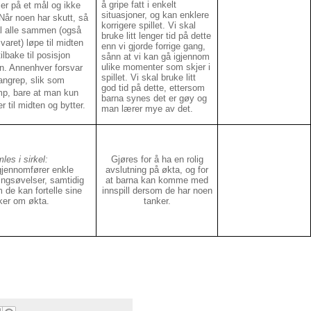
å gripe fatt i enkelt
 er på et mål og ikke
situasjoner, og kan enklere
 Når noen har skutt, så
korrigere spillet. Vi skal
l alle sammen (også
bruke litt lenger tid på dette
svaret) løpe til midten
enn vi gjorde forrige gang,
tilbake til posisjon
sånn at vi kan gå igjennom
ulike momenter som skjer i
en. Annenhver forsvar
spillet. Vi skal bruke litt
angrep, slik som
god tid på dette, ettersom
p, bare at man kun
barna synes det er gøy og
er til midten og bytter.
man lærer mye av det.
les i sirkel:
Gjøres for å ha en rolig
gjennomfører enkle
avslutning på økta, og for
ingsøvelser, samtidig
at barna kan komme med
 de kan fortelle sine
innspill dersom de har noen
ker om økta.
tanker.