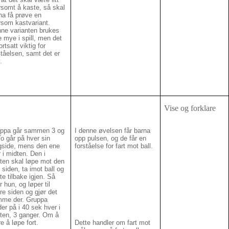
somt å kaste, så skal
na få prøve en
som kastvariant.
ne varianten brukes
e mye i spill, men det
ortsatt viktig for
ståelsen, samt det er
.
Vise og forklare
ppa går sammen 3 og
I denne øvelsen får barna
To går på hver sin
opp pulsen, og de får en
gside, mens den ene
forståelse for fart mot ball.
r i midten. Den i
ten skal løpe mot den
 siden, ta imot ball og
te tilbake igjen. Så
r hun, og løper til
re siden og gjør det
me der. Gruppa
der på i 40 sek hver i
ten, 3 ganger. Om å
re å løpe fort.
Dette handler om fart mot