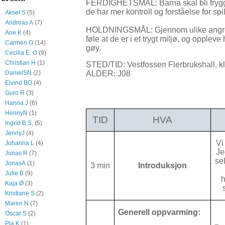
FERDIGHETSMÅL: Barna skal bli tryggere
de har mer kontroll og forståelse for spil
Aksel S
(5)
Andreas A
(7)
HOLDNINGSMÅL: Gjennom ulike angrep
Ane K
(4)
føle at de er i et trygt miljø, og opplev
Carmen O
(14)
gøy.
Cecilia E. O
(9)
Christian H
(1)
STED/TID: Vestfossen Flerbrukshall, kl
DanielSN
(2)
ALDER: J08
Eivind BO
(4)
Guro R
(3)
Hanna J
(6)
HennyN
(1)
TID
HVA
Ingrid B.S.
(5)
JennyJ
(4)
Vi
Johanna L
(4)
Je
Jonas R
(7)
sel
JonasA
(1)
3 min
Introduksjon
Julie B
(9)
h
Kaja Ø
(3)
Kristiane S
(2)
Maren N
(7)
Generell oppvarming:
Oscar S
(2)
Pia K
(1)