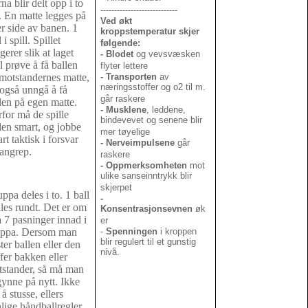
na blir delt opp i to
----------------------------
. En matte legges på
Ved økt
r side av banen. 1
kroppstemperatur skjer
 i spill. Spillet
følgende:
gerer slik at laget
- Blodet
og vevsvæsken
l prøve å få ballen
flyter lettere
motstandernes matte,
- Transporten
av
næringsstoffer og o2 til m.
også unngå å få
går raskere
len på egen matte.
- Musklene
, leddene,
for må de spille
bindevevet og senene blir
len smart, og jobbe
mer tøyelige
rt taktisk i forsvar
- Nerveimpulsene
går
angrep.
raskere
- Oppmerksomheten
mot
ulike sanseinntrykk blir
skjerpet
ppa deles i to. 1 ball
-
lles rundt. Det er om
Konsentrasjonsevnen
øk
å 7 pasninger innad i
er
uppa. Dersom man
-
Spenningen
i kroppen
blir regulert til et gunstig
ter ballen eller den
nivå.
ffer bakken eller
stander, så må man
ynne på nytt. Ikke
 å stusse, ellers
lige håndballregler.