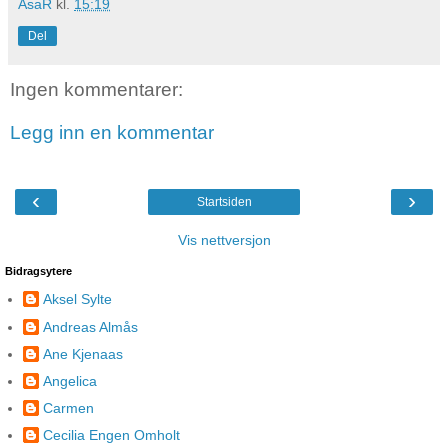
ÅsaR
kl.
15:19
Del
Ingen kommentarer:
Legg inn en kommentar
‹
›
Startsiden
Vis nettversjon
Bidragsytere
Aksel Sylte
Andreas Almås
Ane Kjenaas
Angelica
Carmen
Cecilia Engen Omholt