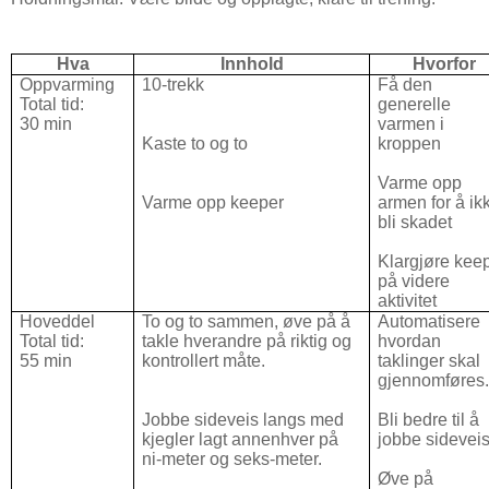
Hva
Innhold
Hvorfor
Oppvarming
10-trekk
Få den
Total tid:
generelle
30 min
varmen i
Kaste to og to
kroppen
Varme opp
Varme opp keeper
armen for å ik
bli skadet
Klargjøre kee
på videre
aktivitet
Hoveddel
To og to sammen, øve på å
Automatisere
Total tid:
takle hverandre på riktig og
hvordan
55 min
kontrollert måte.
taklinger skal
gjennomføres
Jobbe sideveis langs med
Bli bedre til å
kjegler lagt annenhver på
jobbe sideveis
ni-meter og seks-meter.
Øve på