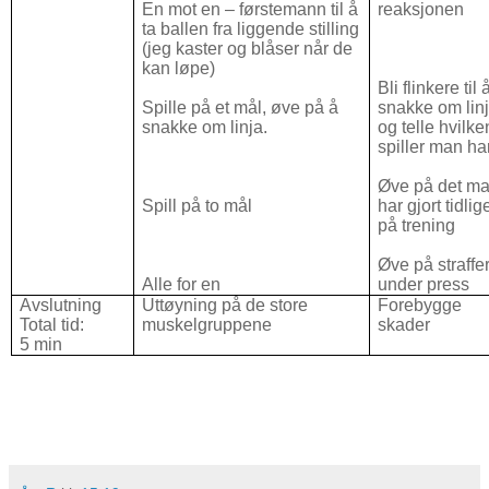
En mot en – førstemann til å
reaksjonen
ta ballen fra liggende stilling
(jeg kaster og blåser når de
kan løpe)
Bli flinkere til 
Spille på et mål, øve på å
snakke om linj
snakke om linja.
og telle hvilke
spiller man har
Øve på det m
Spill på to mål
har gjort tidlig
på trening
Øve på straffe
Alle for en
under press
Avslutning
Uttøyning på de store
Forebygge
Total tid:
muskelgruppene
skader
5 min