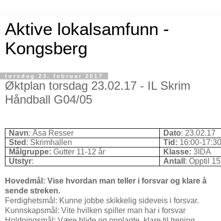
Aktive lokalsamfunn -
Kongsberg
torsdag 23. februar 2017
Øktplan torsdag 23.02.17 - IL Skrim
Håndball G04/05
Navn
: Åsa Resser
Dato
: 23.02.17
Sted
: Skrimhallen
Tid:
16:00-17:3
Målgruppe:
Gutter 11-12 år
Klasse:
3IDA
Utstyr
:
Antall
: Opptil 15
Hovedmål: Vise hvordan man teller i forsvar og klare å
sende streken.
Ferdighetsmål: Kunne jobbe skikkelig sideveis i forsvar.
Kunnskapsmål: Vite hvilken spiller man har i forsvar
Holdningsmål: Være blide og opplagte, klare til trening.