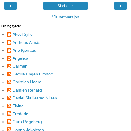
‹
›
Startsiden
Vis nettversjon
Bidragsytere
Aksel Sylte
Andreas Almås
Ane Kjenaas
Angelica
Carmen
Cecilia Engen Omholt
Christian Haare
Damien Renard
Daniel Skullestad Nilsen
Eivind
Frederic
Guro Røgeberg
Hanna Jakobsen