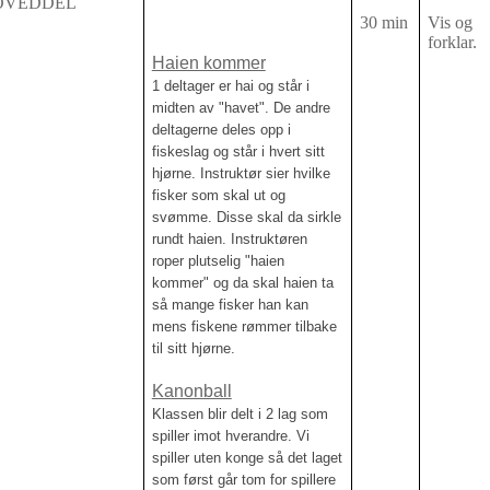
OVEDDEL
30 min
Vis og
forklar.
Haien kommer
1 deltager er hai og står i
midten av "havet". De andre
deltagerne deles opp i
fiskeslag og står i hvert sitt
hjørne. Instruktør sier hvilke
fisker som skal ut og
svømme. Disse skal da sirkle
rundt haien. Instruktøren
roper plutselig "haien
kommer" og da skal haien ta
så mange fisker han kan
mens fiskene rømmer tilbake
til sitt hjørne.
Kanonball
Klassen blir delt i 2 lag som
spiller imot hverandre. Vi
spiller uten konge så det laget
som først går tom for spillere