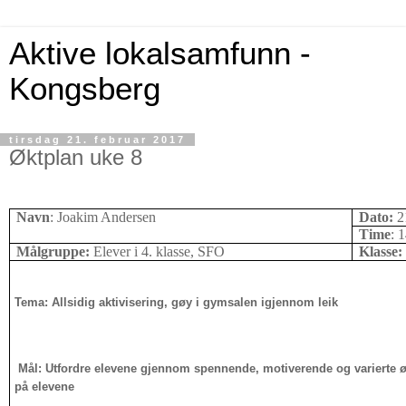
Aktive lokalsamfunn -
Kongsberg
tirsdag 21. februar 2017
Øktplan uke 8
Navn
: Joakim Andersen
Dato:
2
Time
: 
Målgruppe:
Elever i 4. klasse, SFO
Klasse:
Tema: Allsidig aktivisering, gøy i gymsalen igjennom leik
Mål: Utfordre elevene gjennom spennende, motiverende og varierte øv
på elevene