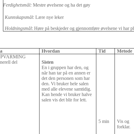
Ferdighetsmål:
Mestre øvelsene og ha det gøy
Kunnskapsmål
: Lære nye leker
Holdningsmål
: Høre på beskjeder og gjennomføre øvelsene vi har pl
a
Hvordan
Tid
Metode
PPVARMING
erell del
Sisten
En i gruppen har den, og
når han tar på en annen er
det den personen som har
den. Vi bruker hele salen
med alle elevene samtidig.
Kan hende vi bruker halve
salen vis det blir for lett.
5 min
Vis og
forklar.