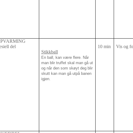
PPVARMING
siell del
10 min
Vis og fo
Stikkball
En ball, kan være flere. Når
man blir truffet skal man gå ut
og når den som skøyt deg blir
skutt kan man gå utpå banen
igjen.