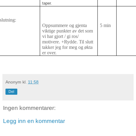
taper.
lutning:
Oppsummere og gjenta
5 min
viktige punkter av det som
vi har gjort / gi ros/
motivere. +Rydde. Til slutt
takker jeg for meg og økta
er over.
Anonym
kl.
11:58
Del
Ingen kommentarer:
Legg inn en kommentar