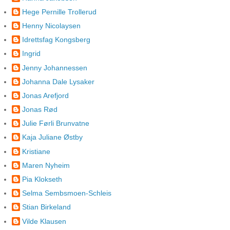
Hege Pernille Trollerud
Henny Nicolaysen
Idrettsfag Kongsberg
Ingrid
Jenny Johannessen
Johanna Dale Lysaker
Jonas Arefjord
Jonas Rød
Julie Førli Brunvatne
Kaja Juliane Østby
Kristiane
Maren Nyheim
Pia Klokseth
Selma Sembsmoen-Schleis
Stian Birkeland
Vilde Klausen