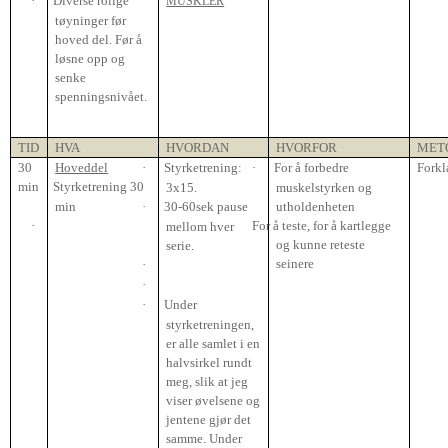
·
Diverse rolige
MUSKLER
tøyninger før
hoved del. Før å
løsne opp og
senke
spenningsnivået.
TID
HVA
HVORDAN
HVORFOR
MET
30
Hoveddel
·
Styrketrening:
·
For å forbedre
Forkl
min
·
Styrketrening 30
3x15.
muskelstyrken og
min
·
30-60sek pause
utholdenheten
·
For å teste, for å kartlegge
mellom hver
og kunne reteste
serie.
seinere
·
·
·
Under
styrketreningen,
er alle samlet i en
halvsirkel rundt
meg, slik at jeg
viser øvelsene og
jentene gjør det
samme. Under