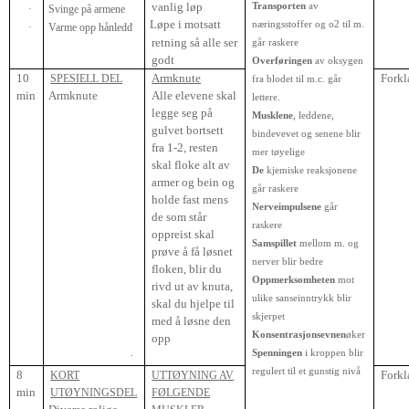
vanlig løp
Transporten
av
·
Svinge på armene
·
Løpe i motsatt
næringsstoffer og o2 til m.
·
Varme opp hånledd
retning så alle ser
går raskere
godt
Overføringen
av oksygen
10
Armknute
Forkl
SPESIELL DEL
fra blodet til m.c. går
min
·
Armknute
Alle elevene skal
lettere.
legge seg på
Musklene
, leddene,
gulvet bortsett
bindevevet og senene blir
fra 1-2, resten
mer tøyelige
skal floke alt av
De
kjemiske reaksjonene
armer og bein og
går raskere
holde fast mens
Nerveimpulsene
går
de som står
raskere
oppreist skal
Samspillet
mellom m. og
prøve å få løsnet
nerver blir bedre
floken, blir du
Oppmerksomheten
mot
rivd ut av knuta,
ulike sanseinntrykk blir
skal du hjelpe til
skjerpet
med å løsne den
Konsentrasjonsevnen
øker
opp
Spenningen
i kroppen blir
·
regulert til et gunstig nivå
8
Forkl
KORT
UTTØYNING AV
min
UTØYNINGSDEL
FØLGENDE