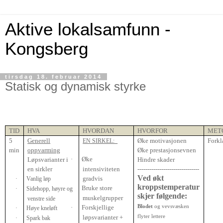
Aktive lokalsamfunn -
Kongsberg
tirsdag 18. februar 2014
Statisk og dynamisk styrke
TID
HVA
HVORDAN
HVORFOR
MET
5
Generell
Øke motivasjonen
Forkl
EN SIRKEL:
min
oppvarming
Øke prestasjonsevnen
·
Øke
Løpsvarianter i
Hindre skader
en sirkler
intensiviteten
-------------------------------
Ved økt
gradvis
·
Vanlig løp
kroppstemperatur
·
Bruke store
·
Sidehopp, høyre og
skjer følgende:
muskelgrupper
venstre side
·
Forskjellige
Blodet
og vevsvæsken
·
Høye kneløft
løpsvarianter +
flyter lettere
·
Spark bak