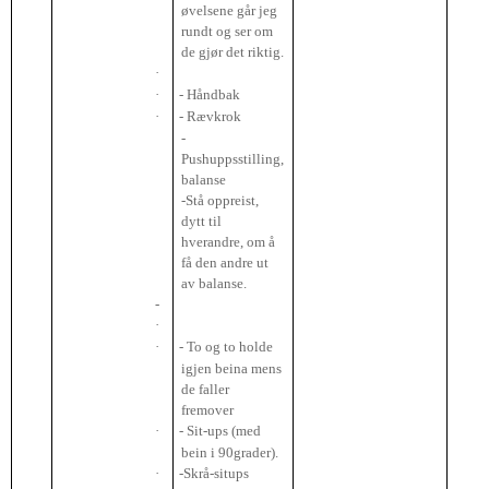
øvelsene går jeg
rundt og ser om
de gjør det riktig.
·
·
- Håndbak
·
- Rævkrok
-
Pushuppsstilling,
balanse
-Stå oppreist,
dytt til
hverandre, om å
få den andre ut
av balanse.
-
·
·
- To og to holde
igjen beina mens
de faller
fremover
·
- Sit-ups (med
bein i 90grader).
·
-Skrå-situps