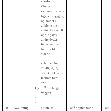
·
- Push-ups
·
- To og to
sammen: den ene
ligger på ryggen,
og holder i
anklene til en
andre. Beina rett
opp, og den
andre dytter
beina ned: rett
fram og til
sidene.
·
·
- Planke: 3sett
20,40,60,40,20
sek, 30 sek pause
mellom hver
serie.
0
Og -90
test langs
veggen
·
·
10
Avslutning
Utførelse
For å opprettholde
Forkl