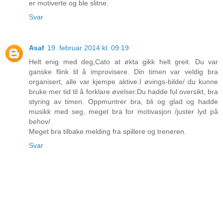
er motiverte og ble slitne.
Svar
Asaf
19. februar 2014 kl. 09:19
Helt enig med deg,Cato at økta gikk helt greit. Du var
ganske flink til å improvisere. Din timen var veldig bra
organisert, alle var kjempe aktive.I øvings-bilde/ du kunne
bruke mer tid til å forklare øvelser.Du hadde ful oversikt, bra
styring av timen. Oppmuntrer bra, bli og glad og hadde
musikk med seg, meget bra for motivasjon /juster lyd på
behov/
Meget bra tilbake melding fra spillere og treneren.
Svar