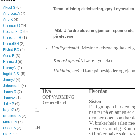
Aksel S
(5)
Tema: Allsidig aktivisering, gøy i gymsale
Andreas A
(7)
Ane K
(4)
Carmen O
(14)
Mål: Utfordre elevene gjennom spennende, m
Cecilia E. O
(9)
på elevene
Christian H
(1)
DanielSN
(2)
Ferdighetsmål:
Mestre øvelsene og ha det 
·
Eivind BO
(4)
Guro R
(3)
Kunnskapsmål
: Lære nye leker
Hanna J
(6)
HennyN
(1)
Holdningsmål
: Høre på beskjeder og gjenn
Ingrid B.S.
(5)
JennyJ
(4)
Johanna L
(4)
Hva
Hvordan
Jonas R
(7)
OPPVARMING
JonasA
(1)
Sisten
-
Generell del
Julie B
(9)
En i gruppen har den, o
-
Kaja Ø
(3)
han tar på en annen er d
H-
Kristiane S
(2)
den personen som har d
Maren N
(7)
Vi bruker hele salen med
-H
elevene samtidig. Kan 
Oscar S
(2)
vi bruker halve salen vis
Pia K
(1)