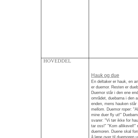
HOVEDDEL
Hauk og due
En deltaker er hauk, en a
er duemor. Resten er dueb
Duemor står i den ene en
området, duebarna i den a
enden, mens hauken står 
mellom. Duemor roper: "Al
mine duer fly ut!" Duebarn
svarer: "Vi tør ikke for ha
tar oss!" "Kom allikevel!" 
duemoren. Duene skal fo
å løpe over til duemoren u