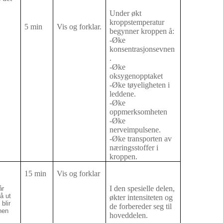
Under økt
kroppstemperatur
5 min
Vis og forklar.
begynner kroppen å:
-Øke
konsentrasjonsevnen
.
-Øke
oksygenopptaket
-Øke tøyeligheten i
leddene.
-Øke
oppmerksomheten
-Øke
nerveimpulsene.
-Øke transporten av
næringsstoffer i
kroppen.
15 min
Vis og forklar
I den spesielle delen,
år
å ut
økter intensiteten og
blir
de forbereder seg til
nen
hoveddelen.