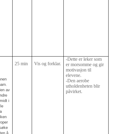
-Dette er leker som
25 min
Vis og forklar.
er morsomme og gir
motivasjon til
elevene.
nnen
-Den aerobe
arn.
utholdenheten blir
den av
påvirket.
ndre
midt i
le
a
uken
roper
rsøke
ten å