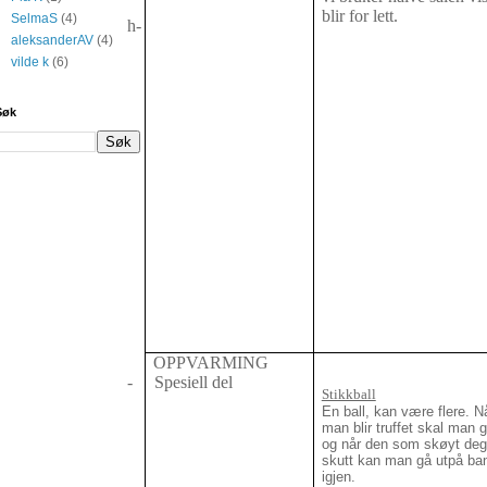
blir for lett.
SelmaS
(4)
h-
aleksanderAV
(4)
vilde k
(6)
Søk
OPPVARMING
-
Spesiell del
Stikkball
En ball, kan være flere. N
man blir truffet skal man g
og når den som skøyt deg 
skutt kan man gå utpå ba
igjen.