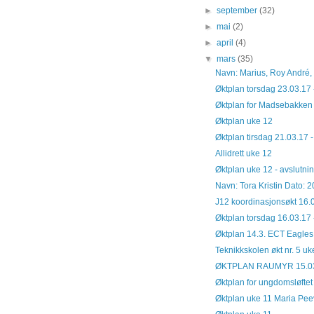
►
september
(32)
►
mai
(2)
►
april
(4)
▼
mars
(35)
Navn: Marius, Roy André, Si
Øktplan torsdag 23.03.17 
Øktplan for Madsebakken
Øktplan uke 12
Øktplan tirsdag 21.03.17 
Allidrett uke 12
Øktplan uke 12 - avslutni
Navn: Tora Kristin Dato: 2
J12 koordinasjonsøkt 16.
Øktplan torsdag 16.03.17 
Øktplan 14.3. ECT Eagles
Teknikkskolen økt nr. 5 uk
ØKTPLAN RAUMYR 15.0
Øktplan for ungdomsløftet
Øktplan uke 11 Maria Peev