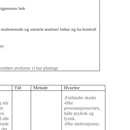
n igjennom leik
otiverende og varierte øvelser/ leiker og ha kontroll
gøy
omføre øvelsene vi har planlagt
Tid
Metode
Hvorfor
-Forhindre skader
g når
-Øke
et
presentasjonsevnen,
en.
både psykisk og
 alle
fysisk.
hende
-Øke motivasjonen.
 det