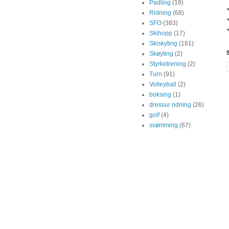
Padling
(19)
Ridning
(68)
SFO
(383)
Skihopp
(17)
Skiskyting
(161)
Skøyting
(2)
Styrketrening
(2)
Turn
(91)
Volleyball
(2)
boksing
(1)
dressur ridning
(26)
golf
(4)
svømming
(67)