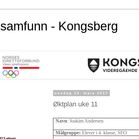
alsamfunn - Kongsberg
onsdag 15. mars 2017
Øktplan uke 11
Navn
: Joakim Andersen
Målgruppe:
Elever i 4. klasse, SFO
VG3 elever