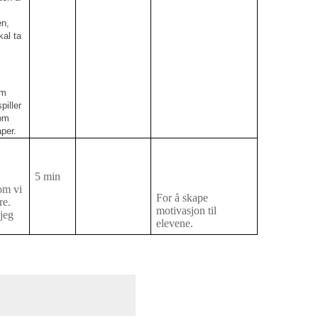
en,
kal ta
om
piller
som
aper.
5 min
om vi
For å skape
re.
motivasjon til
 jeg
elevene.