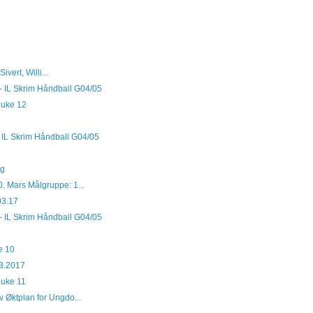
vert, Willi...
- IL Skrim Håndball G04/05
 uke 12
- IL Skrim Håndball G04/05
ng
0. Mars Målgruppe: 1...
03.17
- IL Skrim Håndball G04/05
e 10
3.2017
 uke 11
 Øktplan for Ungdo...