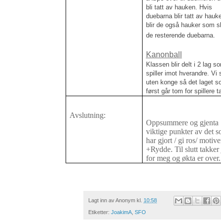
bli tatt av hauken. Hvis
duebarna blir tatt av hauk
blir de også hauker som s
de resterende duebarna.
Kanonball
Klassen blir delt i 2 lag s
spiller imot hverandre. Vi s
uten konge så det laget 
først går tom for spillere t
Avslutning:
Oppsummere og gjenta
viktige punkter av det s
har gjort / gi ros/ motive
+Rydde. Til slutt takker
for meg og økta er over.
Lagt inn av
Anonym
kl.
10:58
Etiketter:
JoakimA
,
SFO