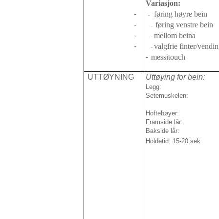
Variasjon:
-
føring høyre bein
-
-
føring venstre bein
-
-
mellom beina
-
-
valgfrie finter/vendi
-
-
messitouch
UTTØYNING
Uttøying for bein:
Legg:
Setemuskelen:
Hoftebøyer:
Framside lår:
Bakside lår:
Holdetid: 15-20 sek