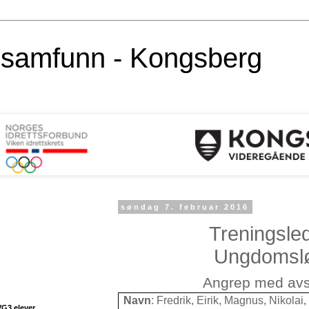
alsamfunn - Kongsberg
søndag 7. februar 2016
Treningsle
Ungdomslø
Angrep med avs
Navn
: Fredrik, Eirik, Magnus, Nikolai,
VG3 elever