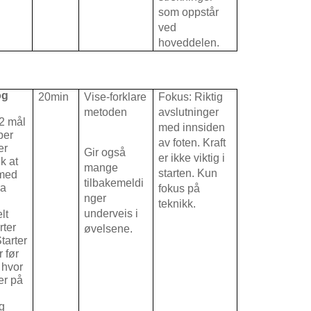
som oppstår
ved
hoveddelen.
og
20min
Vise-forklare
Fokus: Riktig
metoden
avslutninger
2 mål
med innsiden
per
av foten. Kraft
er
Gir også
er ikke viktig i
k at
mange
starten. Kun
 med
tilbakemeldi
ra
fokus på
nger
teknikk.
underveis i
lt
rter
øvelsene.
tarter
r før
 hvor
ler på
og