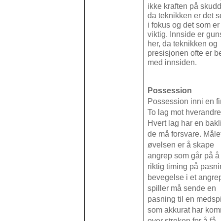
ikke kraften på skudd
da teknikken er det 
i fokus og det som er
viktig. Innside er gun
her, da teknikken og
presisjonen ofte er b
med innsiden.
Possession
Possession inni en fi
To lag mot hverandre
Hvert lag har en bakl
de må forsvare. Mål
øvelsen er å skape
angrep som går på å
riktig timing på pasn
bevegelse i et angre
spiller må sende en
pasning til en medspi
som akkurat har ko
over streken for å få