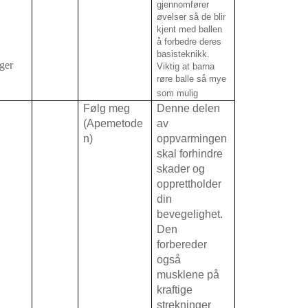
gjennomfører
øvelser så de blir
kjent med ballen
å forbedre deres
basisteknikk.
nger
Viktig at barna
røre balle så mye
som mulig
Følg meg
Denne delen
(Apemetode
av
n)
oppvarmingen
skal forhindre
skader og
opprettholder
din
bevegelighet.
Den
forbereder
også
musklene på
kraftige
strekninger