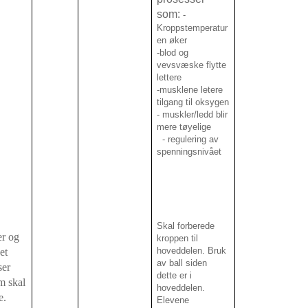
som:
-
Kroppstemperatur
en øker
-blod og
vevsvæske flytte
lettere
-musklene letere
tilgang til oksygen
- muskler/ledd blir
mere tøyelige
- regulering av
spenningsnivået
Skal forberede
er og
kroppen til
hoveddelen. Bruk
et
av ball siden
ser
dette er i
om skal
hoveddelen.
e.
Elevene