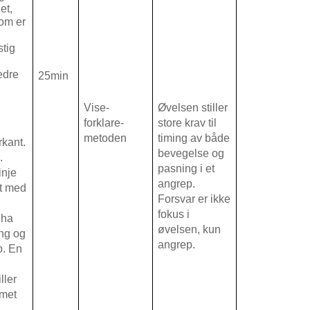
et,
som er
stig
edre
25min
Vise-
Øvelsen stiller
forklare-
store krav til
metoden
timing av både
rkant.
bevegelse og
.
pasning i et
inje
angrep.
et med
Forsvar er ikke
fokus i
 ha
øvelsen, kun
ing og
angrep.
p. En
ller
mmet