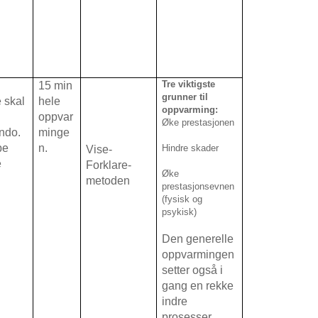
Tre viktigste
15 min
grunner til
 skal
hele
oppvarming:
oppvar
Øke prestasjonen
ndo.
minge
pe
n.
Hindre skader
Vise-
e
Forklare-
Øke
metoden
prestasjonsevnen
(fysisk og
psykisk)
Den generelle
oppvarmingen
setter også i
gang en rekke
indre
prosesser