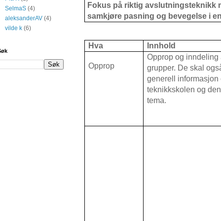
Fokus på riktig avslutningsteknikk
SelmaS
(4)
samkjøre pasning og bevegelse i e
aleksanderAV
(4)
vilde k
(6)
Hva
Innhold
Søk
Opprop og inndeling
Opprop
grupper. De skal ogs
generell informasjon
teknikkskolen og de
tema.