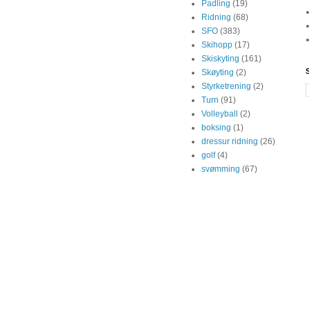
Padling
(19)
Ridning
(68)
SFO
(383)
Skihopp
(17)
Skiskyting
(161)
Skøyting
(2)
Styrketrening
(2)
Turn
(91)
Volleyball
(2)
boksing
(1)
dressur ridning
(26)
golf
(4)
svømming
(67)