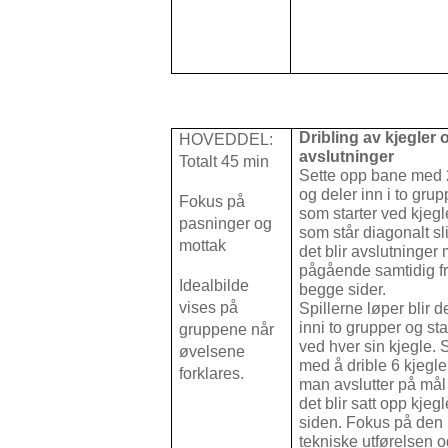
Dribling av kjegler 
HOVEDDEL:
avslutninger
Totalt 45 min
Sette opp bane med 
og deler inn i to grup
Fokus på
som starter ved kjegl
pasninger og
som står diagonalt sli
mottak
det blir avslutninger
pågående samtidig f
Idealbilde
begge sider.
vises på
Spillerne løper blir de
inni to grupper og sta
gruppene når
ved hver sin kjegle. S
øvelsene
med å drible 6 kjegle
forklares.
man avslutter på mål
det blir satt opp kjeg
siden. Fokus på den
tekniske utførelsen 