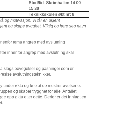
Sted/tid: Skrimhallen 14.00-
15.30
Teknikkskolen økt nr: 8
å og motivasjon. Vi får en ukjent
 kjent og skape trygghet. Viktig og lære seg navn
innenfor tema angrep med avslutning
ter innenfor angrep med avslutning skal
 hva slags bevegelser og pasninger som er
resise avslutningsteknikker.
gøy under økta og føle at de mestrer øvelsene.
gruppen og skaper trygghet for alle. Antallet
egge opp økta etter dette. Derfor er det innlagt en
t.