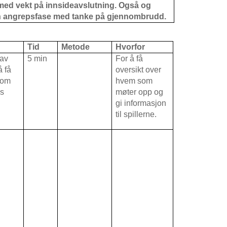
 med vekt på innsideavslutning. Også og
n angrepsfase med tanke på gjennombrudd.
Tid
Metode
Hvorfor
 av
5 min
For å få
å få
oversikt over
 om
hvem som
ns
møter opp og
gi informasjon
til spillerne.