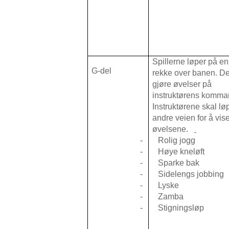
Spillerne løper på en
G-del
rekke over banen. De
gjøre øvelser på
instruktørens komma
Instruktørene skal lø
andre veien for å vis
øvelsene.
-
Rolig jogg
-
Høye kneløft
-
Sparke bak
-
Sidelengs jobbing
-
Lyske
-
Zamba
-
Stigningsløp