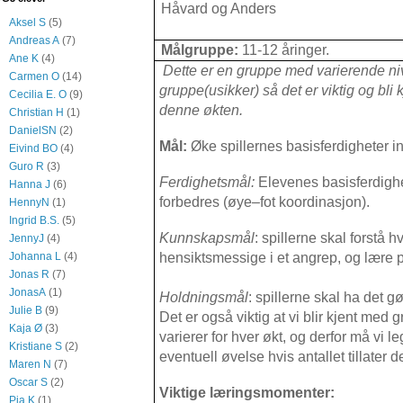
Håvard og Anders
Aksel S
(5)
Andreas A
(7)
Målgruppe:
11-12 åringer.
Ane K
(4)
Dette er en gruppe med varierende niv
Carmen O
(14)
gruppe(usikker) så det er viktig og bli
Cecilia E. O
(9)
denne økten.
Christian H
(1)
DanielSN
(2)
Mål:
Øke spillernes basisferdigheter 
Eivind BO
(4)
Guro R
(3)
Ferdighetsmål:
Elevenes basisferdighe
Hanna J
(6)
forbedres (øye–fot koordinasjon).
HennyN
(1)
Ingrid B.S.
(5)
Kunnskapsmål
: spillerne skal forstå
JennyJ
(4)
Johanna L
(4)
hensiktsmessige i et angrep, og lære p
Jonas R
(7)
JonasA
(1)
Holdningsmål
: spillerne skal ha det 
Julie B
(9)
Det er også viktig at vi blir kjent med 
Kaja Ø
(3)
varierer for hver økt, og derfor må vi l
Kristiane S
(2)
eventuell øvelse hvis antallet tillater de
Maren N
(7)
Oscar S
(2)
Viktige læringsmomenter:
Pia K
(1)