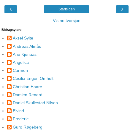
‹
›
Startsiden
Vis nettversjon
Bidragsytere
Aksel Sylte
Andreas Almås
Ane Kjenaas
Angelica
Carmen
Cecilia Engen Omholt
Christian Haare
Damien Renard
Daniel Skullestad Nilsen
Eivind
Frederic
Guro Røgeberg