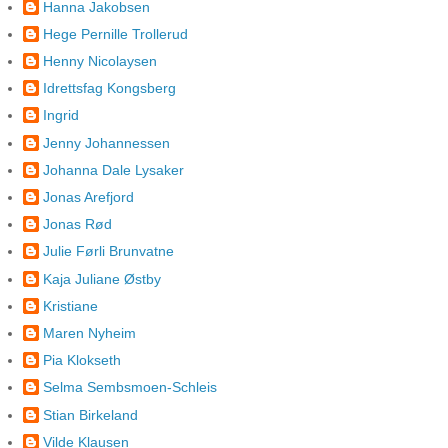
Hanna Jakobsen
Hege Pernille Trollerud
Henny Nicolaysen
Idrettsfag Kongsberg
Ingrid
Jenny Johannessen
Johanna Dale Lysaker
Jonas Arefjord
Jonas Rød
Julie Førli Brunvatne
Kaja Juliane Østby
Kristiane
Maren Nyheim
Pia Klokseth
Selma Sembsmoen-Schleis
Stian Birkeland
Vilde Klausen