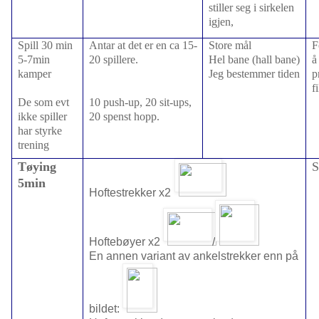
stiller seg i sirkelen
igjen,
Spill 30 min
Antar at det er en ca 15-
Store mål
F
5-7min
20 spillere.
Hel bane (hall bane)
å
kamper
Jeg bestemmer tiden
p
f
De som evt
10 push-up, 20 sit-ups,
ikke spiller
20 spenst hopp.
har styrke
trening
Tøying
S
5min
Hoftestrekker x2
Hoftebøyer x2
/
En annen variant av ankelstrekker enn på
bildet: