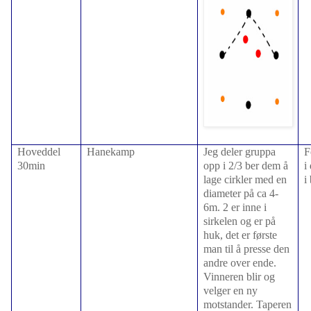
Hoveddel
Hanekamp
Jeg deler gruppa
F
30min
opp i 2/3 ber dem å
i
lage cirkler med en
i
diameter på ca 4-
6m. 2 er inne i
sirkelen og er på
huk, det er første
man til å presse den
andre over ende.
Vinneren blir og
velger en ny
motstander. Taperen