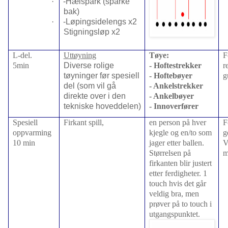
·
-Hælspark (sparke
bak)
·
-Løpingsidelengs x2
Stigningsløp x2
L-del.
Uttøyning
Tøye:
F
5min
Diverse rolige
- Hoftestrekker
r
tøyninger før spesiell
- Hoftebøyer
g
del (som vil gå
- Ankelstrekker
direkte over i den
- Ankelbøyer
tekniske hoveddelen)
- Innoverfører
Spesiell
Firkant spill,
en person på hver
F
oppvarming
kjegle og en/to som
g
10 min
jager etter ballen.
V
Størrelsen på
m
firkanten blir justert
etter ferdigheter. 1
touch hvis det går
veldig bra, men
prøver på to touch i
utgangspunktet.