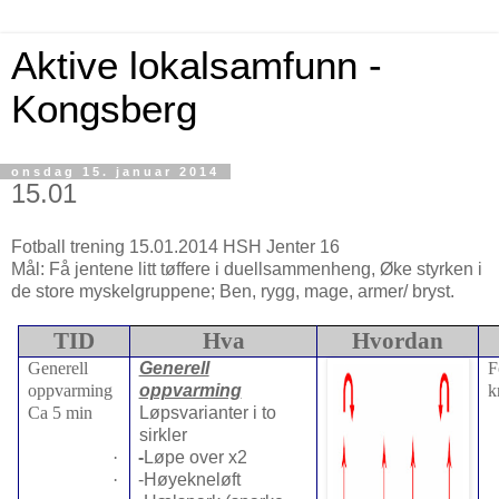
Aktive lokalsamfunn -
Kongsberg
onsdag 15. januar 2014
15.01
Fotball trening 15.01.2014 HSH Jenter 16
Mål: Få jentene litt tøffere i duellsammenheng, Øke styrken i
de store myskelgruppene; Ben, rygg, mage, armer/ bryst.
TID
Hva
Hvordan
Generell
Generell
F
oppvarming
oppvarming
k
Ca 5 min
Løpsvarianter i to
sirkler
·
-
Løpe over x2
·
-Høyekneløft