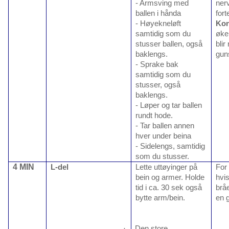
- Armsving med
ner
ballen i hånda
fort
- Høyekneløft
Kon
samtidig som du
øke
stusser ballen, også
blir 
baklengs.
guns
- Sprake bak
samtidig som du
stusser, også
baklengs.
- Løper og tar ballen
rundt hode.
- Tar ballen annen
hver under beina
- Sidelengs, samtidig
som du stusser.
4 MIN
L-del
Lette uttøyinger på
For 
bein og armer. Holde
hvi
tid i ca. 30 sek også
brå
bytte arm/bein.
en 
·
Den store