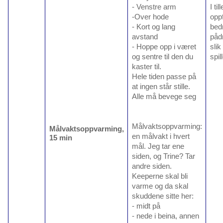
- Venstre arm
I ti
-Over hode
oppf
- Kort og lang
bed
avstand
pådr
- Hoppe opp i været
slik
og sentre til den du
spil
kaster til.
Hele tiden passe på
at ingen står stille.
Alle må bevege seg
Målvaktsoppvarming:
Målvaktsoppvarming,
en målvakt i hvert
15 min
mål. Jeg tar ene
siden, og Trine? Tar
andre siden.
Keeperne skal bli
varme og da skal
skuddene sitte her:
- midt på
- nede i beina, annen