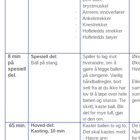
brystmuskel
·
Armens innoverfører
·
Ankelstrekker
·
Knestrekker
·
Hofteledds strekker
·
Hofteledds bøyer
8 min
Spesiell del:
Spiller to lag mot
Øke
på
Ball på stang.
hverandre, om å
Øke
spesiell
gjøre å legge ballen
Hin
del.
på stengene. Vanlig
håndballregler, bort
Elle
sett fra at du ikke har
sam
lov til å løpe over hele
som 
banen og stusse. Tre
gene
skritt, kaste ball. Blir
det for mye tull, gjør
vi den om.
65 min.
Hoved-del:
Kaster ballen to og to.
De 
Kasting, 10 min
Det skal kastes med:
hånd
- Høyre arm
for