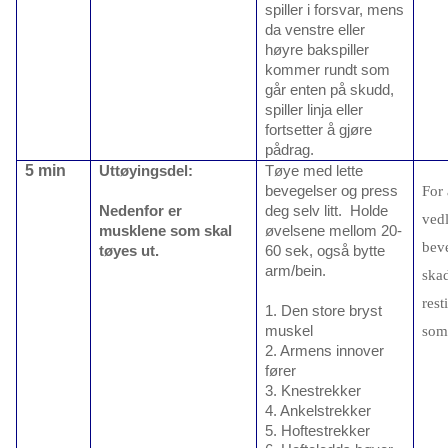
spiller i forsvar, mens
da venstre eller
høyre bakspiller
kommer rundt som
går enten på skudd,
spiller linja eller
fortsetter å gjøre
pådrag.
5 min
Uttøyingsdel:
Tøye med lette
bevegelser og press
For 
Nedenfor er
deg selv litt. Holde
ved
musklene som skal
øvelsene mellom 20-
beve
tøyes ut.
60 sek, også bytte
arm/bein.
ska
rest
1. Den store bryst
muskel
som 
2. Armens innover
fører
3. Knestrekker
4. Ankelstrekker
5. Hoftestrekker