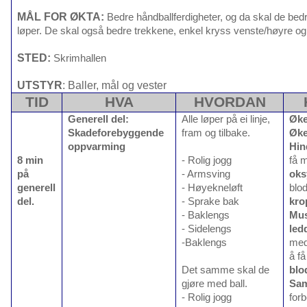
MÅL FOR ØKTA:
Bedre håndballferdigheter, og da skal de bed
løper. De skal også bedre trekkene, enkel kryss venste/høyre og v
STED:
Skrimhallen
UTSTYR
: Baller, mål og vester
TID
HVA
HVORDAN
Generell del:
Alle løper på ei linje,
Øke
Skadeforebyggende
fram og tilbake.
Øke
oppvarming
Hin
8 min
- Rolig jogg
få 
på
- Armsving
oks
generell
- Høyekneløft
blod
del.
- Sprake bak
kro
- Baklengs
Mus
- Sidelengs
led
-Baklengs
med
å få
Det samme skal de
blo
gjøre med ball.
Sam
- Rolig jogg
forb