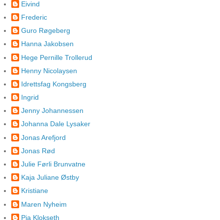
Eivind
Frederic
Guro Røgeberg
Hanna Jakobsen
Hege Pernille Trollerud
Henny Nicolaysen
Idrettsfag Kongsberg
Ingrid
Jenny Johannessen
Johanna Dale Lysaker
Jonas Arefjord
Jonas Rød
Julie Førli Brunvatne
Kaja Juliane Østby
Kristiane
Maren Nyheim
Pia Klokseth