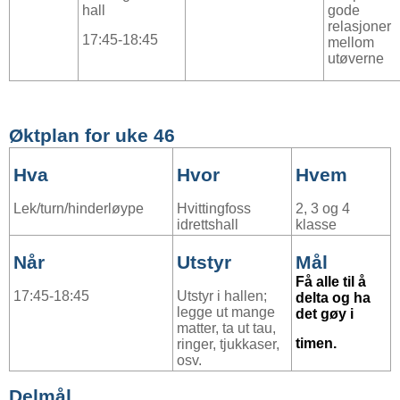
hall
gode
relasjoner
17:45-18:45
mellom
utøverne
Øktplan for uke 46
Hva
Hvor
Hvem
Lek/turn/hinderløype
Hvittingfoss
2, 3 og 4
idrettshall
klasse
Når
Utstyr
Mål
Få alle til å
17:45-18:45
Utstyr i hallen;
delta og ha
legge ut mange
det gøy i
matter, ta ut tau,
timen.
ringer, tjukkaser,
osv.
Delmål