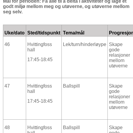
Mål for perioden: Få alle til å delta i aktiviteter og lage et
godt miljø mellom meg og utøverne, og utøverne mellom
seg selv.
Uke/dato
Sted/tidspunkt
Tema/mål
Progresjo
46
Hvittingfoss
Lek/turn/hinderløype
Skape
hall
gode
relasjoner
17:45-18:45
mellom
utøverne
47
Hvittingfoss
Ballspill
Skape
hall
gode
relasjoner
17:45-18:45
mellom
utøverne
48
Hvittingfoss
Ballspill
Skape
hall
gode