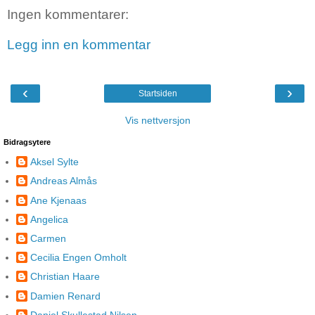
Ingen kommentarer:
Legg inn en kommentar
‹
›
Startsiden
Vis nettversjon
Bidragsytere
Aksel Sylte
Andreas Almås
Ane Kjenaas
Angelica
Carmen
Cecilia Engen Omholt
Christian Haare
Damien Renard
Daniel Skullestad Nilsen