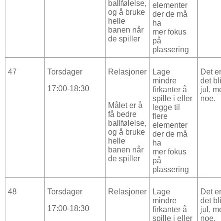
ballfølelse,
elementer
og å bruke
der de må
helle
ha
banen når
mer fokus
de spiller
på
plassering
47
Torsdager
Relasjoner
Lage
Det er
mindre
det bl
17:00-18:30
firkanter å
jul, m
spille i eller
noe.
Målet er å
legge til
få bedre
flere
ballfølelse,
elementer
og å bruke
der de må
helle
ha
banen når
mer fokus
de spiller
på
plassering
48
Torsdager
Relasjoner
Lage
Det er
mindre
det bl
17:00-18:30
firkanter å
jul, m
spille i eller
noe.