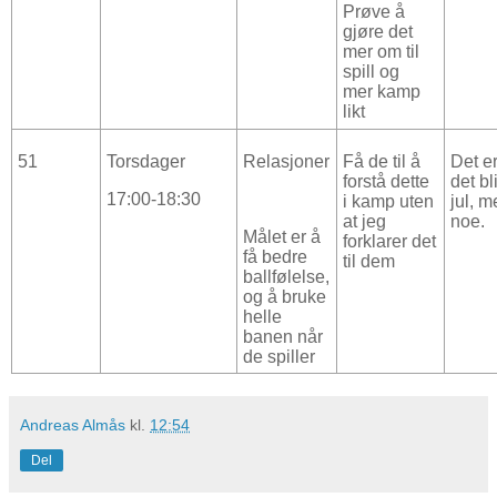
Prøve å
gjøre det
mer om til
spill og
mer kamp
likt
51
Torsdager
Relasjoner
Få de til å
Det er
forstå dette
det bl
17:00-18:30
i kamp uten
jul, m
at jeg
noe.
Målet er å
forklarer det
få bedre
til dem
ballfølelse,
og å bruke
helle
banen når
de spiller
Andreas Almås
kl.
12:54
Del