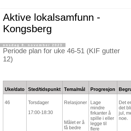
Aktive lokalsamfunn -
Kongsberg
onsdag 8. november 2023
Periode plan for uke 46-51 (KIF gutter
12)
Uke/dato
Sted/tidspunkt
Tema/mål
Progresjon
Begr
46
Torsdager
Relasjoner
Lage
Det er
mindre
det bl
17:00-18:30
firkanter å
jul, m
spille i eller
noe.
Målet er å
legge til
få bedre
flere