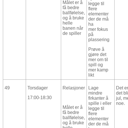
Målet er å
legge til
få bedre
flere
ballfølelse,
elementer
og å bruke
der de må
helle
ha
banen når
mer fokus
de spiller
på
plassering
Prøve å
gjøre det
mer om til
spill og
mer kamp
likt
49
Torsdager
Relasjoner
Lage
Det er
mindre
det bl
17:00-18:30
firkanter å
jul, m
spille i eller
noe.
Målet er å
legge til
få bedre
flere
ballfølelse,
elementer
og å bruke
der de må
helle