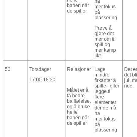
ha
banen når
mer fokus
de spiller
på
plassering
Prøve å
gjøre det
mer om til
spill og
mer kamp
likt
50
Torsdager
Relasjoner
Lage
Det er
mindre
det bl
17:00-18:30
firkanter å
jul, m
spille i eller
noe.
Målet er å
legge til
få bedre
flere
ballfølelse,
elementer
og å bruke
der de må
helle
ha
banen når
mer fokus
de spiller
på
plassering