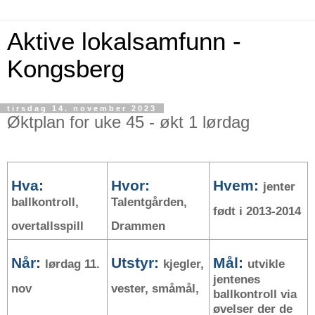
Aktive lokalsamfunn -
Kongsberg
tirsdag 14. november 2023
Øktplan for uke 45 - økt 1 lørdag
Hva:
Hvor:
Hvem:
jenter
ballkontroll,
Talentgården,
født i 2013-2014
overtallsspill
Drammen
Når:
Utstyr:
Mål:
lørdag 11.
kjegler,
utvikle
jentenes
nov
vester, småmål,
ballkontroll via
øvelser der de