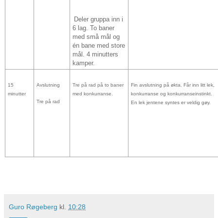
Deler gruppa inn i
6 lag. To baner
med små mål og
én bane med store
mål. 4 minutters
kamper.
15
Avslutning
Tre på rad på to baner
Fin avslutning på økta. Får inn litt lek,
minutter
med konkurranse.
konkurranse og konkurranseinstinkt.
Tre på rad
En lek jentene syntes er veldig gøy.
Guro Røgeberg
kl.
10:28