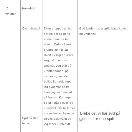
45
Hoveddel
minutter
Overtallssspill
Deler gruppa i to. jeg
God lærdom av å spille både i over-
har en del og de to
og undertall.
andre trenerne tar
resten. Deler så min
gruppe inn i to lag.
Hvert av lagene stiller
seg bak hvert sitt
småmål. Jeg står på
utenfor banen, på
midten og fordeler
baller. Samtidig roper
jeg hvor mange fra
hvert lag som skal ut
på banen. Kan rope
de ut i både over- og
undertall. Når ballen er
Bruke det vi har øvd på
ute av banen løper de
gjennom
økta i spill.
Spill på liten
tilbake bak målet og
bane
jeg roper ut på nytt.