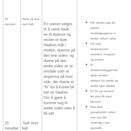
10
Hauk og due
Får varmet opp de
En utøver velges
minutter
med ball
største
til å være hauk,
muskelgruppene vi
en til duemor og
bruker videre i økta
resten er duer.
Får opp
Hauken står i
temperaturen
midten, duemor på
(varmen) i kroppen
den ene siden, og
og pulsen
duene på den
Er
andre siden av et
skadeforebyggende,
område som er
altså minsker
avgrensa på hver
risikoen for strekk og
side, der duene er
andre type skader
”fri” fra å kunne bli
En fin og morsom
tatt av hauken.
lek som får med
Om å gjøre å
elevene
komme seg til
Drar med
andre siden uten å
samarbeidd i leken
bli tatt
noe som blir
15
Sjef over
vesentlig i sen
minutter
ball
spesielle