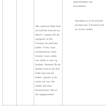
oppvarmingen og
hoveddelen.
Hensikten er å ha kontroll
på ball uten å komme borti
Alle utøverne fører hver
en annen spiller.
sin ball fritt innenfor en
firkant. I starten får de
oppgaver ut ifra
hvordan de skal føre
ballen. F.eks. bare
venstrebeinet, bare
innside, bare utside
osv. dette er vise og
forklare. Deretter får de
øvelser som at de skal
sette seg ned på
ballen, sparke ut de
andre sin osv. Her
utfører på mine
kommandoer. Her er
det oppgavestyrt.