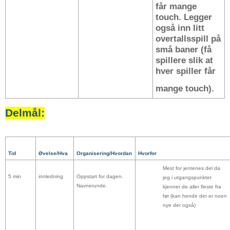
får mange
touch. Legger
også inn litt
overtallsspill på
små baner (få
spillere slik at
hver spiller får
mange touch).
Delmål:
Ti
d
Øvelse/Hva
Organisering/Hvordan
Hvorfor
Mest for jentenes del da
5 min
innledning
Oppstart for dagen.
jeg i utgangspunktet
Navnerunde.
kjenner de aller fleste fra
før (kan hende det er noen
nye der også)