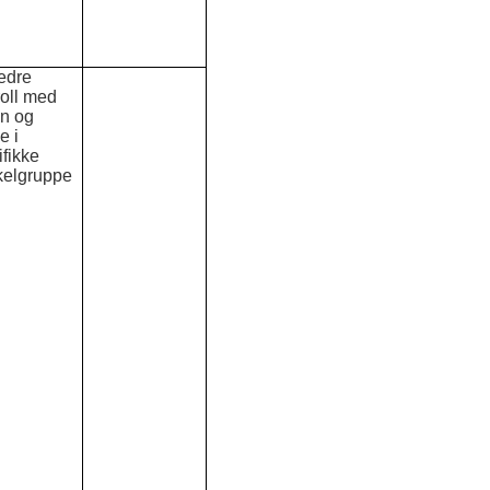
edre
roll med
en og
e i
ifikke
elgruppe