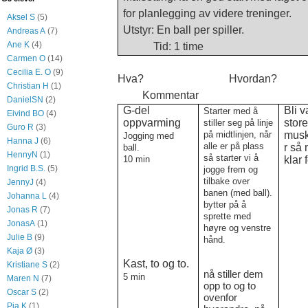
for planlegging av videre treninger.
Aksel S
(5)
Utstyr: En ball 
Andreas A
(7)
Ane K
(4)
Tid: 1 time
Carmen O
(14)
Cecilia E. O
(9)
Hva? Hvordan?
Christian H
(1)
Kommentar
DanielSN
(2)
G-del
Bli v
Starter med å
Eivind BO
(4)
oppvarming
stor
stiller seg på linje
Guro R
(3)
på midtlinjen, når
musk
Jogging med
Hanna J
(6)
alle er på plass
r så 
ball.
HennyN
(1)
så starter vi å
10 min
klar 
Ingrid B.S.
(5)
jogge frem og
tilbake over
JennyJ
(4)
banen (med ball).
Johanna L
(4)
bytter på å
Jonas R
(7)
sprette med
JonasA
(1)
høyre og venstre
Julie B
(9)
hånd.
Kaja Ø
(3)
Kast, to og to.
Kristiane S
(2)
nå stiller dem
5 min
Maren N
(7)
opp to og to
Oscar S
(2)
ovenfor
Pia K
(1)