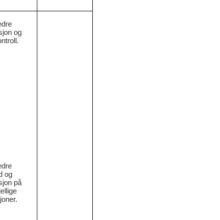
edre
sjon og
ntroll.
edre
d og
sjon på
ellige
joner.