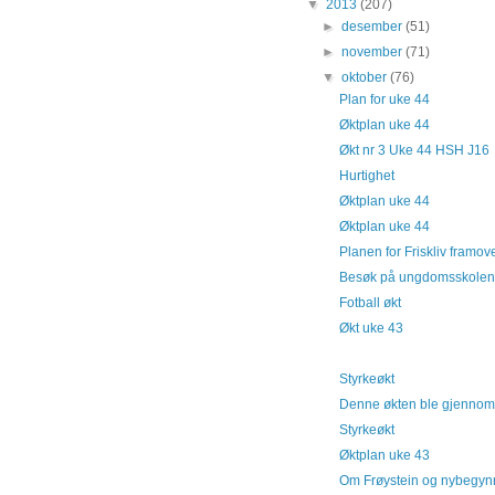
▼
2013
(207)
►
desember
(51)
►
november
(71)
▼
oktober
(76)
Plan for uke 44
Øktplan uke 44
Økt nr 3 Uke 44 HSH J16
Hurtighet
Øktplan uke 44
Øktplan uke 44
Planen for Friskliv framov
Besøk på ungdomsskole
Fotball økt .
Økt uke 43
..
Styrkeøkt
Denne økten ble gjennomfør
Styrkeøkt
Øktplan uke 43
Om Frøystein og nybegynn