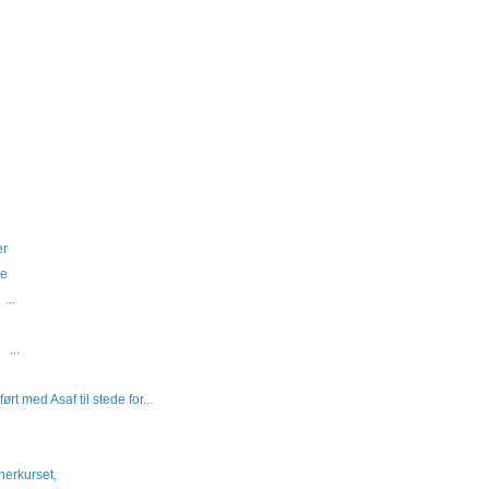
er
ne
..
.
t med Asaf til stede for...
erkurset,