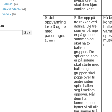
hverandre. nå
skal dem kjøre
SelmaS
(4)
vanlige kast.
aleksanderAV
(4)
vilde k
(6)
S-del
Stiller opp på
Få b
tre rekker ved
oppvarming
kont
dølinja. De tre
Søk
Løp 3 og tre
ball
som er på linje
med
varm
er på gruppe
passninger.
spes
sammen og
musk
15 min
skal ha to
r
baller i
gruppen. De
spillerene som
er på sidene
skal starte med
ballen og
gruppen skal
jogge over til
andre siden
spille ballen
seg i mellom
oppover. Når
dem ha
kommet opp
bytter vi så alle
har sjanse til å