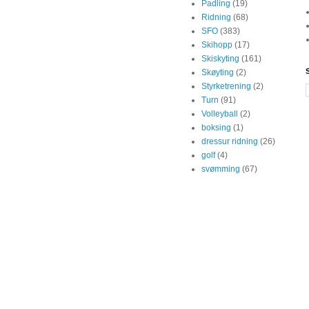
Padling
(19)
Ridning
(68)
SFO
(383)
Skihopp
(17)
Skiskyting
(161)
Skøyting
(2)
Styrketrening
(2)
Turn
(91)
Volleyball
(2)
boksing
(1)
dressur ridning
(26)
golf
(4)
svømming
(67)