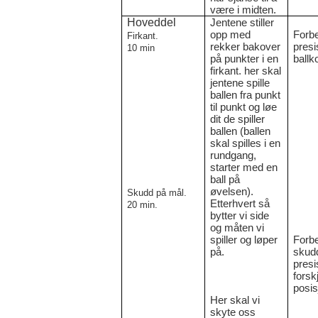
være i midten.
Hoveddel
Jentene stiller
opp med
Forb
Firkant.
rekker bakover
presi
10 min
på punkter i en
ballko
firkant. her skal
jentene spille
ballen fra punkt
til punkt og løe
dit de spiller
ballen (ballen
skal spilles i en
rundgang,
starter med en
ball på
øvelsen).
Skudd på mål.
Etterhvert så
20 min.
bytter vi side
og måten vi
spiller og løper
Forb
på.
skud
presi
forskj
posis
Her skal vi
skyte oss