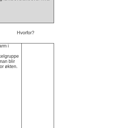
per spiller.
 Hvorfor?
arm i
e
elgruppe
man blir
for økten.