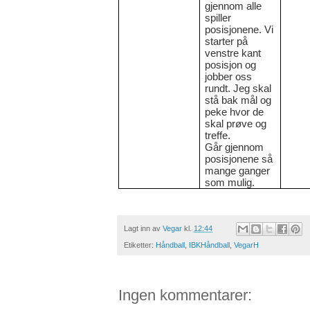
gjennom alle
spiller
posisjonene. Vi
starter på
venstre kant
posisjon og
jobber oss
rundt. Jeg skal
stå bak mål og
peke hvor de
skal prøve og
treffe.
Går gjennom
posisjonene så
mange ganger
som mulig.
Lagt inn av
Vegar
kl.
12:44
Etiketter:
Håndball
,
IBKHåndball
,
VegarH
Ingen kommentarer: