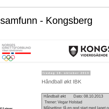
alsamfunn - Kongsberg
fredag 18. oktober 2013
Håndball økt IBK
Håndball økt Dato: 08.10.2013 
Trener: Vegar Holstad
Målsetting: få en god start med laget og
VG3 elever