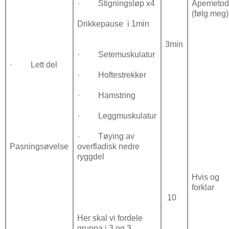
·
Stigningsløp x4
Apemetod
(følg meg)
Drikkepause i 1min
3min
·
Setemuskulatur
·
Lett del
·
Hoftestrekker
·
Hamstring
·
Leggmuskulatur
·
Tøying av
Pasningsøvelse
overfladisk nedre
ryggdel
Hvis og
forklar
10
Her skal vi fordele
gruppa i 3 og 3.