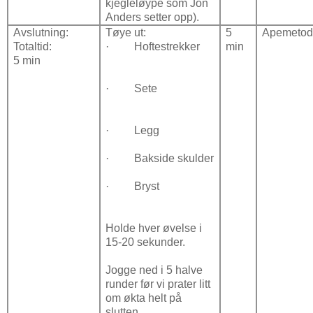
kjegleløype som Jon
Anders setter opp).
Avslutning:
Tøye ut:
5
Apemetod
Totaltid:
·
Hoftestrekker
min
5 min
·
Sete
·
Legg
·
Bakside skulder
·
Bryst
Holde hver øvelse i
15-20 sekunder.
Jogge ned i 5 halve
runder før vi prater litt
om økta helt på
slutten