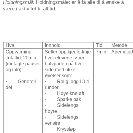
Holdningsmål:
Holdningsmålet er å få alle til å ønske å
være i aktivitet til all tid.
Hva
Innhold
Tid
Metode
Oppvarming
Setter opp kjegle-linje
7min
Apemetod
Totaltid: 20min
hvor elevene løper
(innlagte pauser
halvparten på hver
og info)
side med ulike
øvelser som:
·
Generell
·
Rolig jogg i 3-4
del
runder
·
Høye kneløft
·
Sparke bak
·
Sidelengs,
høyre
·
Sidelengs,
venstre
·
Kryssløp