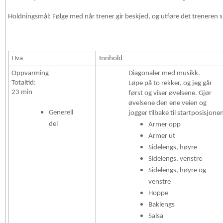
Holdningsmål: Følge med når trener gir beskjed, og utføre det treneren si
Hva
Innhold
Oppvarming
Diagonaler med musikk.
Totaltid:
Løpe på to rekker, og jeg går
23 min
først og viser øvelsene. Gjør
øvelsene den ene veien og
Generell
jogger tilbake til startposisjone
del
Armer opp
Armer ut
Sidelengs, høyre
Sidelengs, venstre
Sidelengs, høyre og
venstre
Hoppe
Baklengs
Salsa