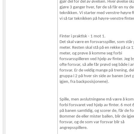
gjør del for del av øvelsen. Hver øvelse sk
gjøre 3 ganger hver, før de så får en ny de
teknikken. Vi starter med venstre-høyre fi
vi så tar teknikken på høyre-venstre finte
Finter i praktisk - 1 mot 1.
Det skal være en forsvarsspiller, som står 
meter. Resten skal stå på en rekke på ca 
meter, og prøve å komme seg forbi
forsvarsspilleren ved hjelp av finter. Jeg b
ofte forsvar, så alle får prøvd seg både i 
forsvar. Er de veldig mange på trening, del
gruppa i 2 på hver sin side av banen (evt 
igjen, fra backposisjonene).
Spille, men avslutningene må være å ko
forbi forsvaret ved hjelp av finter. 6 mot 6
på banen samtidig, og scorer de, får de fo
Bommer de eller mister ballen, blir de igjen
forsvar, og de som var forsvar blir så
angrepsspillere.