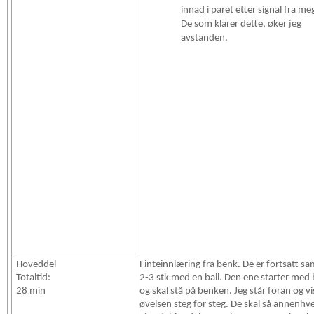
innad i paret etter signal fra me
De som klarer dette, øker jeg
avstanden.
Hoveddel
Finteinnlæring fra benk. De er fortsatt 
Totaltid:
2-3 stk med en ball. Den ene starter med 
28 min
og skal stå på benken. Jeg står foran og vi
øvelsen steg for steg. De skal så annenhv