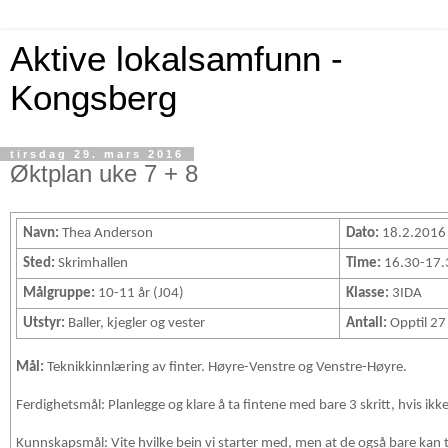
Aktive lokalsamfunn -
Kongsberg
tirsdag 29. mars 2016
Øktplan uke 7 + 8
Navn:
Thea Anderson
Dato:
18.2.2016 
Sted:
Skrimhallen
Time:
16.30-17.
Målgruppe:
10-11 år (J04)
Klasse:
3IDA
Utstyr:
Baller, kjegler og vester
Antall:
Opptil 27
Mål:
Teknikkinnlæring av finter. Høyre-Venstre og Venstre-Høyre.
Ferdighetsmål: Planlegge og klare å ta fintene med bare 3 skritt, hvis ikk
Kunnskapsmål: Vite hvilke bein vi starter med, men at de også bare kan t