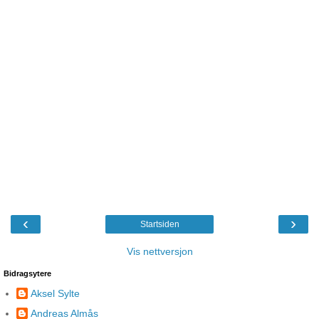
‹
›
Startsiden
Vis nettversjon
Bidragsytere
Aksel Sylte
Andreas Almås