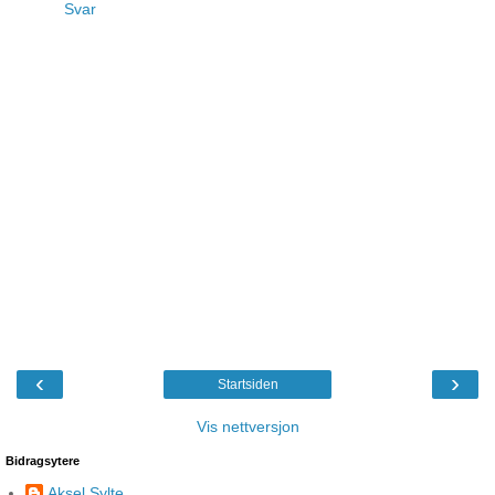
Svar
‹
›
Startsiden
Vis nettversjon
Bidragsytere
Aksel Sylte