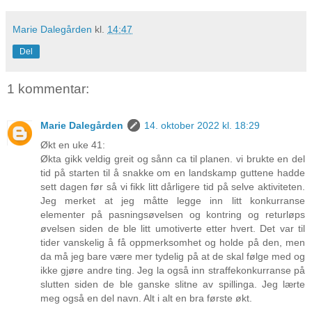
Marie Dalegården
kl.
14:47
Del
1 kommentar:
Marie Dalegården
14. oktober 2022 kl. 18:29
Økt en uke 41:
Økta gikk veldig greit og sånn ca til planen. vi brukte en del
tid på starten til å snakke om en landskamp guttene hadde
sett dagen før så vi fikk litt dårligere tid på selve aktiviteten.
Jeg merket at jeg måtte legge inn litt konkurranse
elementer på pasningsøvelsen og kontring og returløps
øvelsen siden de ble litt umotiverte etter hvert. Det var til
tider vanskelig å få oppmerksomhet og holde på den, men
da må jeg bare være mer tydelig på at de skal følge med og
ikke gjøre andre ting. Jeg la også inn straffekonkurranse på
slutten siden de ble ganske slitne av spillinga. Jeg lærte
meg også en del navn. Alt i alt en bra første økt.