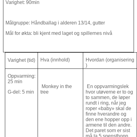
Varighet: 90min
Målgruppe: Håndballag i alderen 13/14, gutter
Mål for økta: bli kjent med laget og spillernes nivå
Hva (innhold)
Hvordan (organisering
Varighet (tid)
)
Oppvarming:
25 min
Monkey in the
En oppvarmingslek
G-del: 5 min
tree
hvor utøverne er to og
to sammen, de løper
rundt i ring, når jeg
roper «baby» skal de
finne hverandre og
den ene hopper opp i
armene til den andre.
Det paret som er sist
må ta 5 spensthopp.