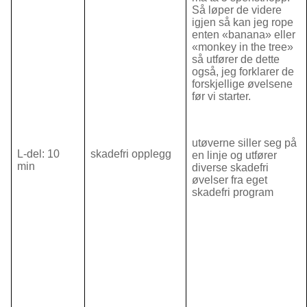
Så løper de videre
igjen så kan jeg rope
enten «banana» eller
«monkey in the tree»
så utfører de dette
også, jeg forklarer de
forskjellige øvelsene
før vi starter.
utøverne siller seg på
L-del: 10
skadefri opplegg
en linje og utfører
min
diverse skadefri
øvelser fra eget
skadefri program