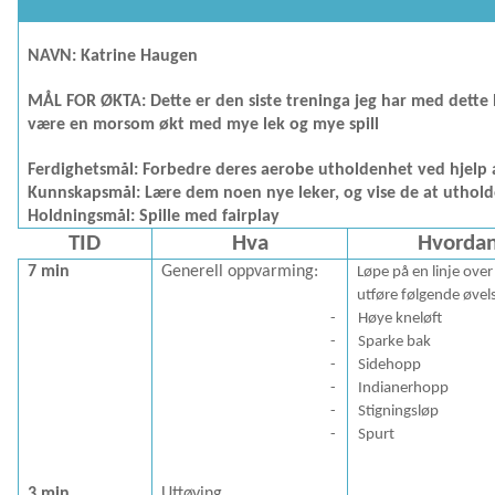
NAVN: Katrine Haugen DATO:
MÅL FOR ØKTA: Dette er den siste treninga jeg har med dette la
være en morsom økt med mye lek og mye spill
Ferdighetsmål: Forbedre deres aerobe utholdenhet ved hjelp 
Kunnskapsmål: Lære dem noen nye leker, og vise de at utholde
Holdningsmål: Spille med fairplay
TID
Hva
Hvorda
7 min
Generell oppvarming:
Løpe på en linje ove
utføre følgende øvel
-
Høye kneløft
-
Sparke bak
-
Sidehopp
-
Indianerhopp
-
Stigningsløp
-
Spurt
3 min
Uttøying.