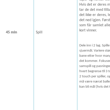
Hvis det er deres m
tar de det med tilb
det ikke er deres, 
det ned igjen. Førs
som får samlet alle
kort vinner.
45 min
Spill
Dele inn i 2 lag. Spill
sjuermål. Variere stø
bane etter hvor mang
det kommer. Fokuse
samspill og pasninger
hvert begrense til 3 t
2 touch per spiller, og
må være nærat balle
kan bli mål (hvis det 