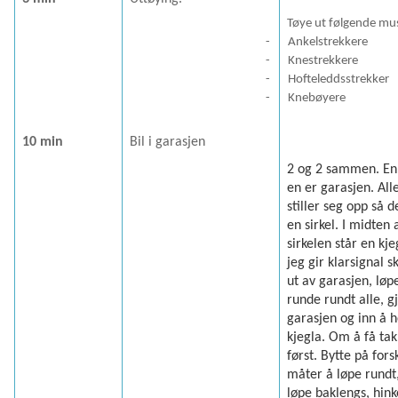
Tøye ut følgende mus
-
Ankelstrekkere
-
Knestrekkere
-
Hofteleddsstrekker
-
Knebøyere
10 min
Bil i garasjen
2 og 2 sammen. En 
en er garasjen. All
stiller seg opp så 
en sirkel. I midten 
sirkelen står en kje
jeg gir klarsignal s
ut av garasjen, løp
runde rundt alle, 
garasjen og inn å 
kjegla. Om å få tak 
først. Bytte på fors
måter å løpe rundt
løpe baklengs, hink