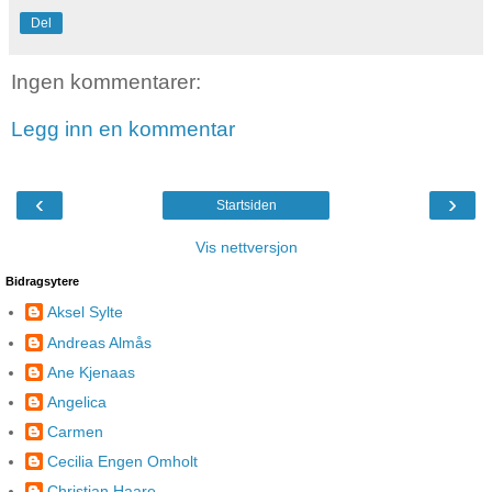
Del
Ingen kommentarer:
Legg inn en kommentar
‹
›
Startsiden
Vis nettversjon
Bidragsytere
Aksel Sylte
Andreas Almås
Ane Kjenaas
Angelica
Carmen
Cecilia Engen Omholt
Christian Haare