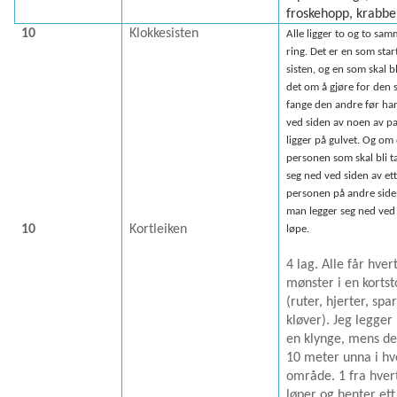
froskehopp, krabbe
10
Klokkesisten
Alle ligger to og to sam
ring. Det er en som star
sisten, og en som skal bli
det om å gjøre for den
fange den andre før han
ved siden av noen av p
ligger på gulvet. Og om
personen som skal bli ta
seg ned ved siden av ett
personen på andre side
man legger seg ned ved 
10
Kortleiken
løpe.
4 lag. Alle får hvert
mønster i en kortst
(ruter, hjerter, spar
kløver). Jeg legger 
en klynge, mens de
10 meter unna i hve
område. 1 fra hver
løper og henter ett 