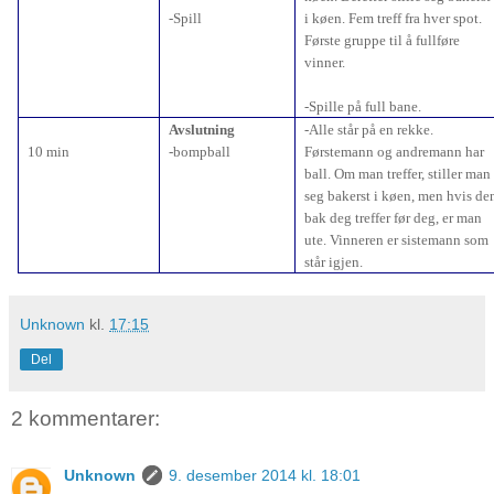
-Spill
i køen. Fem treff fra hver spot.
Første gruppe til å fullføre
vinner.
-Spille på full bane.
Avslutning
-Alle står på en rekke.
10 min
-bompball
Førstemann og andremann har
ball. Om man treffer, stiller man
seg bakerst i køen, men hvis de
bak deg treffer før deg, er man
ute. Vinneren er sistemann som
står igjen.
Unknown
kl.
17:15
Del
2 kommentarer:
Unknown
9. desember 2014 kl. 18:01