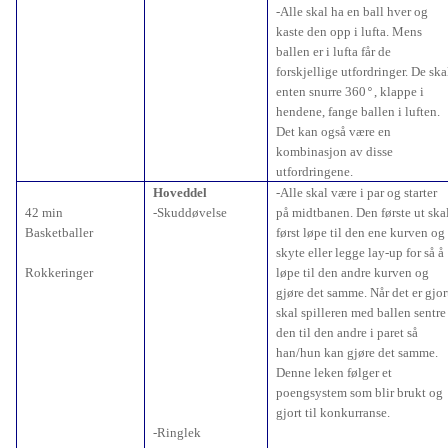
-Alle skal ha en ball hver og
kaste den opp i lufta. Mens
ballen er i lufta får de
forskjellige utfordringer. De ska
enten snurre 360
, klappe i
°
hendene, fange ballen i luften.
Det kan også være en
kombinasjon av disse
utfordringene.
Hoveddel
-Alle skal være i par og starter
42 min
-Skuddøvelse
på midtbanen. Den første ut ska
Basketballer
først løpe til den ene kurven og
skyte eller legge lay-up for så å
Rokkeringer
løpe til den andre kurven og
gjøre det samme. Når det er gjor
skal spilleren med ballen sentre
den til den andre i paret så
han/hun kan gjøre det samme.
Denne leken følger et
poengsystem som blir brukt og
gjort til konkurranse.
-Ringlek