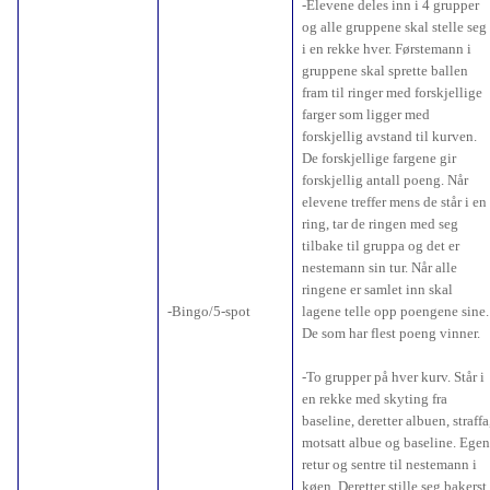
-Elevene deles inn i 4 grupper
og alle gruppene skal stelle seg
i en rekke hver. Førstemann i
gruppene skal sprette ballen
fram til ringer med forskjellige
farger som ligger med
forskjellig avstand til kurven.
De forskjellige fargene gir
forskjellig antall poeng. Når
elevene treffer mens de står i en
ring, tar de ringen med seg
tilbake til gruppa og det er
nestemann sin tur. Når alle
ringene er samlet inn skal
-Bingo/5-spot
lagene telle opp poengene sine.
De som har flest poeng vinner.
-To grupper på hver kurv. Står i
en rekke med skyting fra
baseline, deretter albuen, straffa
motsatt albue og baseline. Egen
retur og sentre til nestemann i
køen. Deretter stille seg bakerst