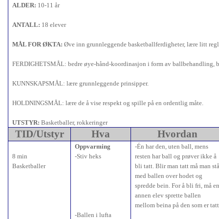
ALDER:
10-11 år
ANTALL:
18 elever
MÅL FOR ØKTA:
Øve inn grunnleggende basketballferdigheter, lære litt regl
FERDIGHETSMÅL: bedre øye-hånd-koordinasjon i form av ballbehandling, b
KUNNSKAPSMÅL: lære grunnleggende prinsipper.
HOLDNINGSMÅL: lære de å vise respekt og spille på en ordentlig måte.
UTSTYR:
Basketballer, rokkeringer
TID/Utstyr
Hva
Hvordan
Oppvarming
-Én har den, uten ball, mens
8 min
-Stiv heks
resten har ball og prøver ikke å
Basketballer
bli tatt. Blir man tatt må man st
med ballen over hodet og
spredde bein. For å bli fri, må e
annen elev sprette ballen
mellom beina på den som er tatt
-Ballen i lufta