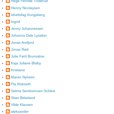
Hege Pernille Trollerud
Henny Nicolaysen
Idrettsfag Kongsberg
Ingrid
Jenny Johannessen
Johanna Dale Lysaker
Jonas Arefjord
Jonas Rød
Julie Førli Brunvatne
Kaja Juliane Østby
Kristiane
Maren Nyheim
Pia Klokseth
Selma Sembsmoen-Schleis
Stian Birkeland
Vilde Klausen
aleksander