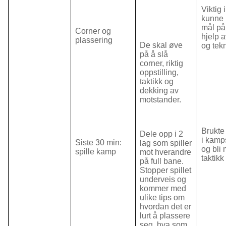
Viktig
kunne 
mål på
Corner og
hjelp a
plassering
De skal øve
og tek
på å slå
corner, riktig
oppstilling,
taktikk og
dekking av
motstander.
Brukte 
Dele opp i 2
i kam
Siste 30 min:
lag som spiller
og bli 
spille kamp
mot hverandre
taktikk
på full bane.
Stopper spillet
underveis og
kommer med
ulike tips om
hvordan det er
lurt å plassere
seg, hva som