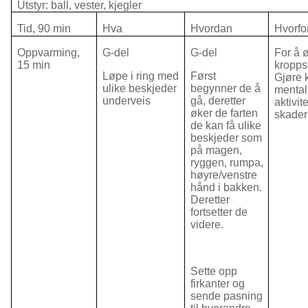
Utstyr: ball, vester, kjegler
Tid, 90 min
Hva
Hvordan
Hvorfo
Oppvarming,
G-del
G-del
For å 
15 min
kropps
Løpe i ring med
Først
Gjøre 
ulike beskjeder
begynner de å
mentalt
underveis
gå, deretter
aktivit
øker de farten
skader
de kan få ulike
beskjeder som
på magen,
ryggen, rumpa,
høyre/venstre
hånd i bakken.
Deretter
fortsetter de
videre.
Sette opp
firkanter og
sende pasning