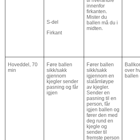
til hverandre
innenfor
firkanten.
Mister du
S-del
ballen må du i
midten.
Firkant
Hoveddel, 70
Føre ballen
Fører ballen
Ballkon
min
sikk/sakk
sikk/sakk
over h
gjennom
igjennom en
ballen 
kjegler sender
slalåmløype
pasning og får
av kjegler.
igjen
Sender en
pasning til en
person, får
igjen ballen og
fører den med
deg rund en
kjegle og
sender til
fremste person