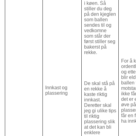
i køen. Så
stiller du deg
på den kjeglen
som ballen
sendes til og
vedkomne
som står der
først stiller seg
bakerst på
rekke.
For å 
ordent
og ette
blir el
ballen t
De skal stå på
Innkast og
motsta
en rekke å
plassering
ikke får
kaste riktig
det er 
innkast.
øve på
Deretter skal
plasser
jeg gi ulike tips
får en 
til riktig
ha inn
plassering slik
at det kan bli
enklere