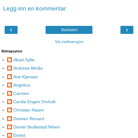
Legg inn en kommentar
‹
›
Startsiden
Vis nettversjon
Bidragsytere
Aksel Sylte
Andreas Almås
Ane Kjenaas
Angelica
Carmen
Cecilia Engen Omholt
Christian Haare
Damien Renard
Daniel Skullestad Nilsen
Eivind