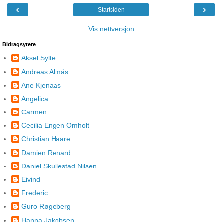
‹
›
Startsiden
Vis nettversjon
Bidragsytere
Aksel Sylte
Andreas Almås
Ane Kjenaas
Angelica
Carmen
Cecilia Engen Omholt
Christian Haare
Damien Renard
Daniel Skullestad Nilsen
Eivind
Frederic
Guro Røgeberg
Hanna Jakobsen