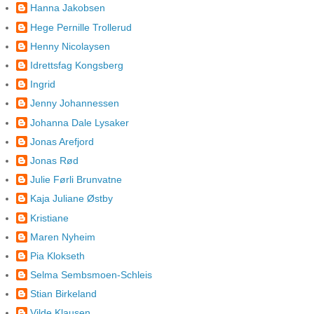
Hanna Jakobsen
Hege Pernille Trollerud
Henny Nicolaysen
Idrettsfag Kongsberg
Ingrid
Jenny Johannessen
Johanna Dale Lysaker
Jonas Arefjord
Jonas Rød
Julie Førli Brunvatne
Kaja Juliane Østby
Kristiane
Maren Nyheim
Pia Klokseth
Selma Sembsmoen-Schleis
Stian Birkeland
Vilde Klausen