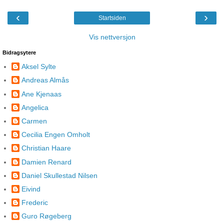
‹
›
Startsiden
Vis nettversjon
Bidragsytere
Aksel Sylte
Andreas Almås
Ane Kjenaas
Angelica
Carmen
Cecilia Engen Omholt
Christian Haare
Damien Renard
Daniel Skullestad Nilsen
Eivind
Frederic
Guro Røgeberg