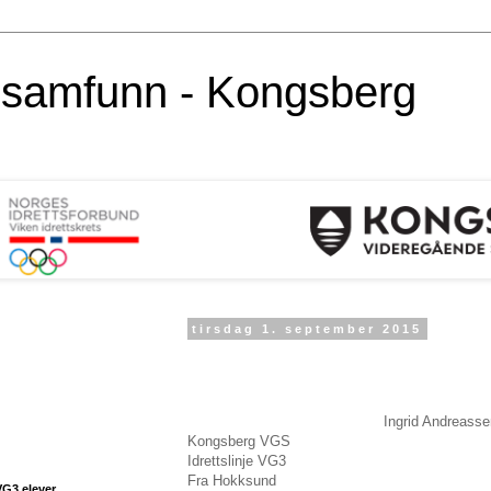
alsamfunn - Kongsberg
tirsdag 1. september 2015
Ingrid Andreasse
Kongsberg VGS
Idrettslinje VG3
Fra Hokksund
VG3 elever