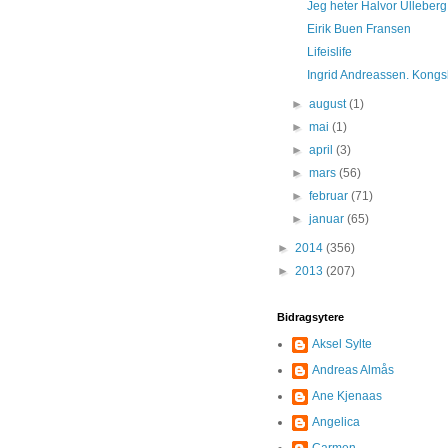
Jeg heter Halvor Ulleberg og
Eirik Buen Fransen
Lifeislife
Ingrid Andreassen. Kongsb
►
august
(1)
►
mai
(1)
►
april
(3)
►
mars
(56)
►
februar
(71)
►
januar
(65)
►
2014
(356)
►
2013
(207)
Bidragsytere
Aksel Sylte
Andreas Almås
Ane Kjenaas
Angelica
Carmen