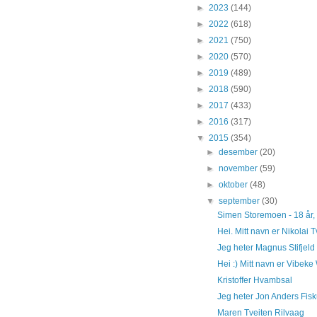
►
2023
(144)
►
2022
(618)
►
2021
(750)
►
2020
(570)
►
2019
(489)
►
2018
(590)
►
2017
(433)
►
2016
(317)
▼
2015
(354)
►
desember
(20)
►
november
(59)
►
oktober
(48)
▼
september
(30)
Simen Storemoen - 18 år, 
Hei. Mitt navn er Nikolai T
Jeg heter Magnus Stifjeld og
Hei :) Mitt navn er Vibeke
Kristoffer Hvambsal
Jeg heter Jon Anders Fiskum
Maren Tveiten Rilvaag