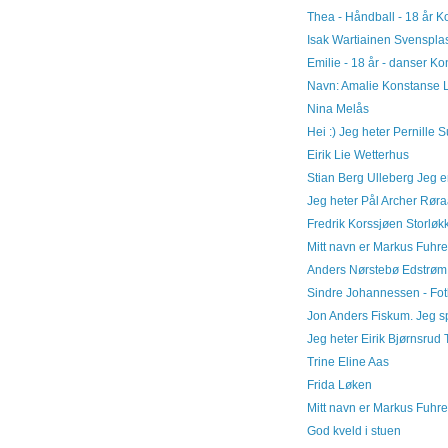
Thea - Håndball - 18 år Kon
Isak Wartiainen Svenspla
Emilie - 18 år - danser Ko
Navn: Amalie Konstanse Li
Nina Melås
Hei :) Jeg heter Pernille S
Eirik Lie Wetterhus
Stian Berg Ulleberg Jeg er
Jeg heter Pål Archer Røraas
Fredrik Korssjøen Storløkk
Mitt navn er Markus Fuhre.
Anders Nørstebø Edstrøm
Sindre Johannessen - Fotba
Jon Anders Fiskum. Jeg spil
Jeg heter Eirik Bjørnsrud 
Trine Eline Aas
Frida Løken
Mitt navn er Markus Fuhre.
God kveld i stuen