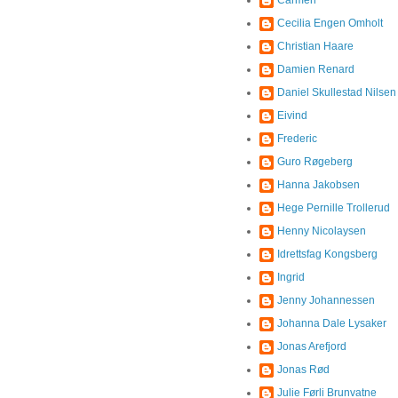
Cecilia Engen Omholt
Christian Haare
Damien Renard
Daniel Skullestad Nilsen
Eivind
Frederic
Guro Røgeberg
Hanna Jakobsen
Hege Pernille Trollerud
Henny Nicolaysen
Idrettsfag Kongsberg
Ingrid
Jenny Johannessen
Johanna Dale Lysaker
Jonas Arefjord
Jonas Rød
Julie Førli Brunvatne