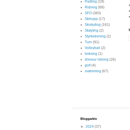
Padling
(19)
Ridning
(68)
SFO
(383)
Skihopp
(17)
Skiskyting
(161)
Skøyting
(2)
Styrketrening
(2)
Turn
(91)
Volleyball
(2)
boksing
(1)
dressur ridning
(26)
golf
(4)
svømming
(67)
Bloggarkiv
►
2024
(37)