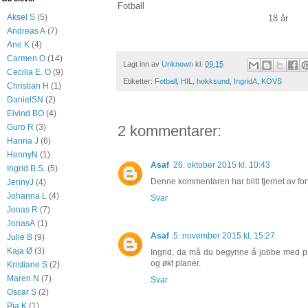
Fotball
Aksel S
(5)
18 år
Andreas A
(7)
Ane K
(4)
Carmen O
(14)
Lagt inn av
Unknown
kl.
09:15
Cecilia E. O
(9)
Etiketter:
Fotball
,
HIL
,
hokksund
,
IngridA
,
KOVS
Christian H
(1)
DanielSN
(2)
Eivind BO
(4)
2 kommentarer:
Guro R
(3)
Hanna J
(6)
HennyN
(1)
Asaf
26. oktober 2015 kl. 10:43
Ingrid B.S.
(5)
Denne kommentaren har blitt fjernet av for
JennyJ
(4)
Johanna L
(4)
Svar
Jonas R
(7)
JonasA
(1)
Asaf
5. november 2015 kl. 15:27
Julie B
(9)
Kaja Ø
(3)
Ingrid, da må du begynne å jobbe med pr
og økt planer.
Kristiane S
(2)
Maren N
(7)
Svar
Oscar S
(2)
Pia K
(1)