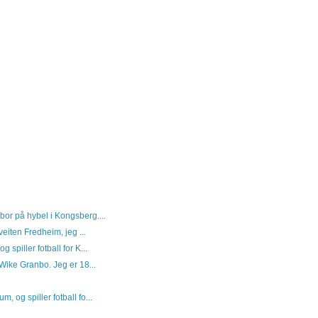
bor på hybel i Kongsberg....
veiten Fredheim, jeg ...
 spiller fotball for K...
 Wike Granbo. Jeg er 18...
, og spiller fotball fo...