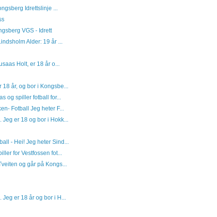
gsberg Idrettslinje ...
ss
ngsberg VGS - Idrett
ndsholm Alder: 19 år ...
usaas Holt, er 18 år o...
 18 år, og bor i Kongsbe...
 og spiller fotball for...
en- Fotball Jeg heter F...
 Jeg er 18 og bor i Hokk...
ll - Hei! Jeg heter Sind...
ler for Vestfossen fot...
Tveiten og går på Kongs...
 Jeg er 18 år og bor i H...