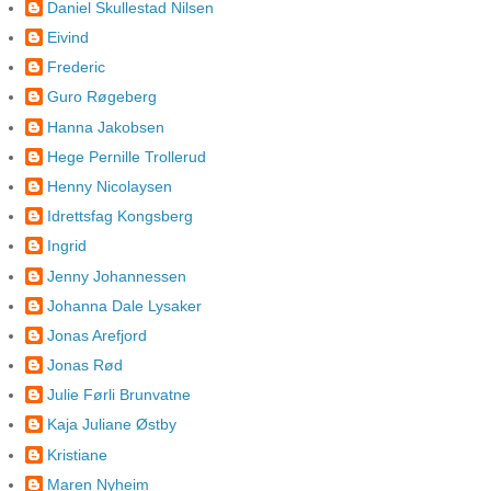
Daniel Skullestad Nilsen
Eivind
Frederic
Guro Røgeberg
Hanna Jakobsen
Hege Pernille Trollerud
Henny Nicolaysen
Idrettsfag Kongsberg
Ingrid
Jenny Johannessen
Johanna Dale Lysaker
Jonas Arefjord
Jonas Rød
Julie Førli Brunvatne
Kaja Juliane Østby
Kristiane
Maren Nyheim