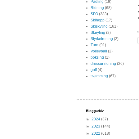
Padling
(19)
Ridning
(68)
SFO
(383)
Skihopp
(17)
Skiskyting
(161)
Skøyting
(2)
Styrketrening
(2)
Turn
(91)
Volleyball
(2)
boksing
(1)
dressur ridning
(26)
golf
(4)
svømming
(67)
Bloggarkiv
►
2024
(37)
►
2023
(144)
►
2022
(618)