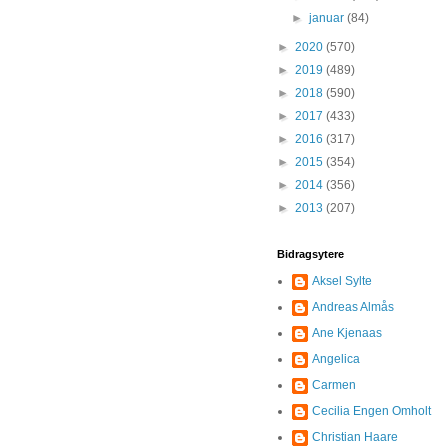
►
januar
(84)
►
2020
(570)
►
2019
(489)
►
2018
(590)
►
2017
(433)
►
2016
(317)
►
2015
(354)
►
2014
(356)
►
2013
(207)
Bidragsytere
Aksel Sylte
Andreas Almås
Ane Kjenaas
Angelica
Carmen
Cecilia Engen Omholt
Christian Haare