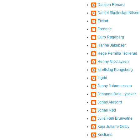
Damien Renard
Daniel Skullestad Nilsen
Eivind
Frederic
Guro Røgeberg
Hanna Jakobsen
Hege Pernille Trollerud
Henny Nicolaysen
Idrettsfag Kongsberg
Ingrid
Jenny Johannessen
Johanna Dale Lysaker
Jonas Arefjord
Jonas Rød
Julie Førli Brunvatne
Kaja Juliane Østby
Kristiane