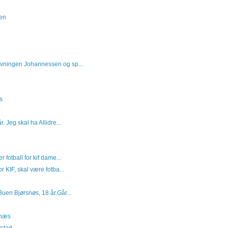
en
vningen Johannessen og sp...
s
. Jeg skal ha Allidre...
 fotball for kif dame...
r KIF, skal være fotba...
uen Bjørsnøs, 18 år.Går...
rnæs