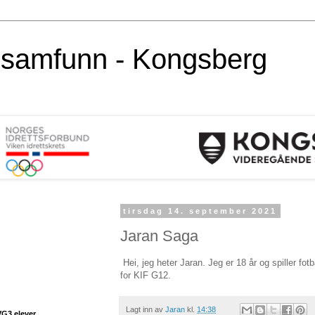
alsamfunn - Kongsberg
tirsdag 14. september 2021
Jaran Saga
Hei, jeg heter Jaran. Jeg er 18 år og spiller fotb
for KIF G12.
Lagt inn av
Jaran
kl.
14:38
VG3 elever