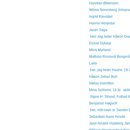
Halvdan Østensen
Wilma Norenberg Johans
Ingrid Klevstad
Hanna Hesjedal
Jaran Saga
Hei! Jeg heter Håkon Gra
Eivind Dybdal
Mina Myrland
Mathias Rossvoll Borgerå
Laila
Hei, jeg heter Hazhir. 18 år
Håkon Johan Bull
Niklas Hamilton
Mina Solheim, 18 år. spiller
Signe H. Strand, Fotball fo
Benjamin Høgvoll
Hei, mitt navn er Sander B
Sebastian Aune Hovde
Jane Amalie Haaberg Ja