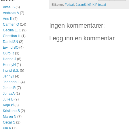
Etiketter:
Fotball
,
JaranS
,
kif
,
KIF fotball
Aksel S
(5)
Andreas A
(7)
Ane K
(4)
Ingen kommentarer:
Carmen O
(14)
Cecilia E. O
(9)
Christian H
(1)
Legg inn en kommentar
DanielSN
(2)
Eivind BO
(4)
Guro R
(3)
Hanna J
(6)
HennyN
(1)
Ingrid B.S.
(5)
JennyJ
(4)
Johanna L
(4)
Jonas R
(7)
JonasA
(1)
Julie B
(9)
Kaja Ø
(3)
Kristiane S
(2)
Maren N
(7)
Oscar S
(2)
Pia K
(1)