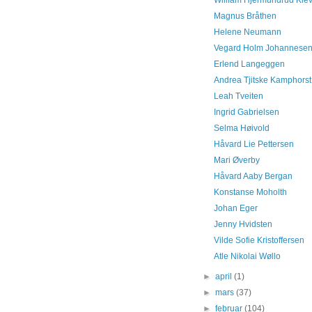
William Hjermundrud Kle
Magnus Bråthen
Helene Neumann
Vegard Holm Johannese
Erlend Langeggen
Andrea Tjitske Kamphorst
Leah Tveiten
Ingrid Gabrielsen
Selma Høivold
Håvard Lie Pettersen
Mari Øverby
Håvard Aaby Bergan
Konstanse Moholth
Johan Eger
Jenny Hvidsten
Vilde Sofie Kristoffersen
Atle Nikolai Wøllo
►
april
(1)
►
mars
(37)
►
februar
(104)