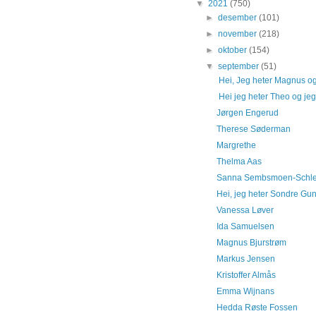
▼
2021
(750)
►
desember
(101)
►
november
(218)
►
oktober
(154)
▼
september
(51)
Hei, Jeg heter Magnus og e
Hei jeg heter Theo og jeg 
Jørgen Engerud
Therese Søderman
Margrethe
Thelma Aas
Sanna Sembsmoen-Schle
Hei, jeg heter Sondre Gund
Vanessa Løver
Ida Samuelsen
Magnus Bjurstrøm
Markus Jensen
Kristoffer Almås
Emma Wijnans
Hedda Røste Fossen