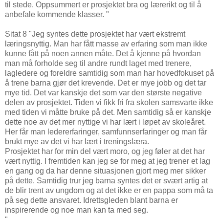
til stede. Oppsummert er prosjektet bra og lærerikt og til å
anbefale kommende klasser. "
Sitat 8 "Jeg syntes dette prosjektet har vært ekstremt
læringsnyttig. Man har fått masse av erfaring som man ikke
kunne fått på noen annen måte. Det å kjenne på hvordan
man må forholde seg til andre rundt laget med trenere,
lagledere og foreldre samtidig som man har hovedfokuset på
å trene barna gjør det krevende. Det er mye jobb og det tar
mye tid. Det var kanskje det som var den største negative
delen av prosjektet. Tiden vi fikk fri fra skolen samsvarte ikke
med tiden vi måtte bruke på det. Men samtidig så er kanskje
dette noe av det mer nyttige vi har lært i løpet av skoleåret.
Her får man ledererfaringer, samfunnserfaringer og man får
brukt mye av det vi har lært i treningslæra.
Prosjektet har for min del vært moro, og jeg føler at det har
vært nyttig. I fremtiden kan jeg se for meg at jeg trener et lag
en gang og da har denne situasjonen gjort meg mer sikker
på dette. Samtidig trur jeg barna syntes det er svært artig at
de blir trent av ungdom og at det ikke er en pappa som må ta
på seg dette ansvaret. Idrettsgleden blant barna er
inspirerende og noe man kan ta med seg.