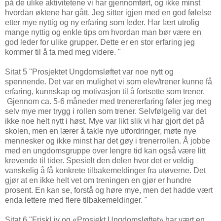
på de ulike aktivitetene vi har gjennomført, og ikke minst
hvordan øktene har gått. Jeg sitter igjen med en god følelse
etter mye nyttig og ny erfaring som leder. Har lært utrolig
mange nyttig og enkle tips om hvordan man bør være en
god leder for ulike grupper. Dette er en stor erfaring jeg
kommer til å ta med meg videre. "
Sitat 5 "Prosjektet Ungdomsløftet var noe nytt og
spennende. Det var en mulighet vi som elev/trener kunne få
erfaring, kunnskap og motivasjon til å fortsette som trener.
Gjennom ca. 5-6 måneder med trenererfaring føler jeg meg
selv mye mer trygg i rollen som trener. Selvfølgelig var det
ikke noe helt nytt i høst. Mye var likt slik vi har gjort det på
skolen, men en lærer å takle nye utfordringer, møte nye
mennesker og ikke minst har det gøy i trenerrollen. Å jobbe
med en ungdomsgruppe over lengre tid kan også være litt
krevende til tider. Spesielt den delen hvor det er veldig
vanskelig å få konkrete tilbakemeldinger fra utøverne. Det
gjør at en ikke helt vet om treningen en gjør er hundre
prosent. En kan se, forstå og høre mye, men det hadde vært
enda lettere med flere tilbakemeldinger. "
Sitat 6 "FriskLiv og «Prosjekt Ungdomsløftet» har vært en