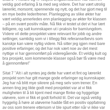
veldig god erfaring å ta med seg videre. Det har vært utrolig
lærerikt, morsomt, spennende og nytt, og det har gjort meg til
en mye bedre leder/trener. Planlegging av slike økter har
vært veldig annerledes enn planlegging av økter for klassen
– på en svært positiv måte. Nå fikk vi testet ut det vi har lært
tidligere, og satt kunnskapen ut i praksis for barn/ungdom.
Videre vil dette prosjektet være relevant for jobb og andre
settinger, samtidig som vi i tillegg fikk referanse/bevis som
kanskje kan være nyttig videre. Nå sitter jeg igjen med bare
positive erfaringer, og det har nok vært noe av det mest
nyttige vi har gjennomført på videregående. Et veldig kult og
bra prosjekt, som kommende klasser også bør få være med
å gjennomføre!"
Sitat 7 "Alt i alt syntes jeg dette har vært et fint og lærerikt
prosjekt som har gitt mange gode erfaringer og kunnskaper.
Jeg har nå blitt mye sikrere på meg selv som trener. En
annen ting jeg likte godt med prosjektet var at vi fikk
muligheten til å bli kjent med mange flinke og hyggelige
utøvere, som vi fikk et godt forhold til. Det var også veldig
hyggelig å høre at utøverne hadde fått en positiv oppfatning
av oss som trenere ettersom vi ble spurt etter når vi ikke var