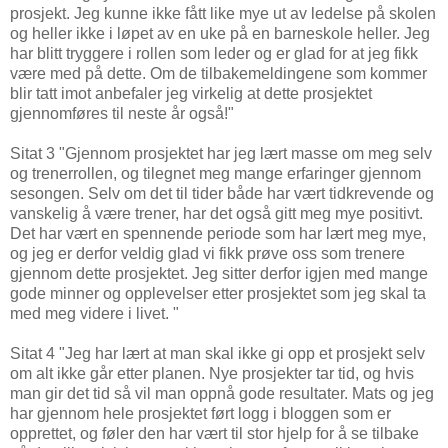
prosjekt. Jeg kunne ikke fått like mye ut av ledelse på skolen
og heller ikke i løpet av en uke på en barneskole heller. Jeg
har blitt tryggere i rollen som leder og er glad for at jeg fikk
være med på dette. Om de tilbakemeldingene som kommer
blir tatt imot anbefaler jeg virkelig at dette prosjektet
gjennomføres til neste år også!"
Sitat 3 "Gjennom prosjektet har jeg lært masse om meg selv
og trenerrollen, og tilegnet meg mange erfaringer gjennom
sesongen. Selv om det til tider både har vært tidkrevende og
vanskelig å være trener, har det også gitt meg mye positivt.
Det har vært en spennende periode som har lært meg mye,
og jeg er derfor veldig glad vi fikk prøve oss som trenere
gjennom dette prosjektet. Jeg sitter derfor igjen med mange
gode minner og opplevelser etter prosjektet som jeg skal ta
med meg videre i livet. "
Sitat 4 "Jeg har lært at man skal ikke gi opp et prosjekt selv
om alt ikke går etter planen. Nye prosjekter tar tid, og hvis
man gir det tid så vil man oppnå gode resultater. Mats og jeg
har gjennom hele prosjektet ført logg i bloggen som er
opprettet, og føler den har vært til stor hjelp for å se tilbake